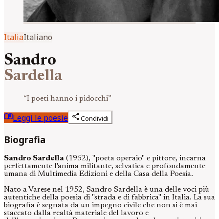
Italia
Italiano
Sandro
Sardella
“
I poeti hanno i pidocchi
”
menu_book
share
Leggi le poesie
Condividi
Biografia
Sandro Sardella
(1952), "poeta operaio" e pittore, incarna
perfettamente l'anima militante, selvatica e profondamente
umana di Multimedia Edizioni e della Casa della Poesia.
Nato a Varese nel 1952, Sandro Sardella è una delle voci più
autentiche della poesia di "strada e di fabbrica" in Italia. La sua
biografia è segnata da un impegno civile che non si è mai
staccato dalla realtà materiale del lavoro e