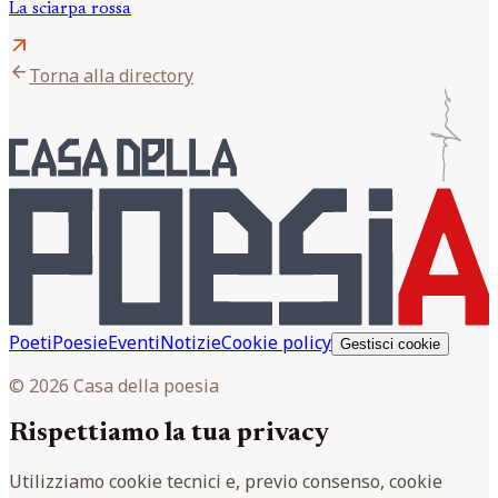
La sciarpa rossa
arrow_outward
arrow_back
Torna alla directory
Poeti
Poesie
Eventi
Notizie
Cookie policy
Gestisci cookie
© 2026 Casa della poesia
Rispettiamo la tua privacy
Utilizziamo cookie tecnici e, previo consenso, cookie