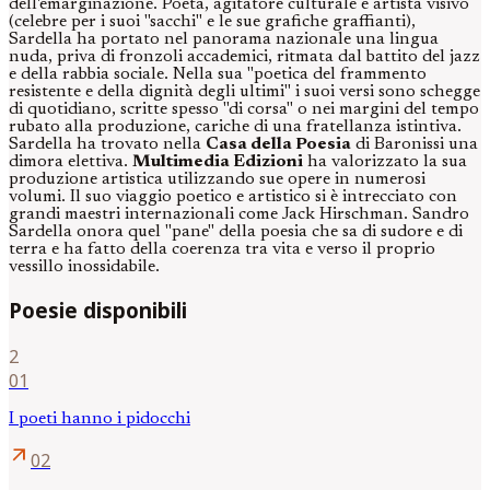
dell'emarginazione. Poeta, agitatore culturale e artista visivo
(celebre per i suoi "sacchi" e le sue grafiche graffianti),
Sardella ha portato nel panorama nazionale una lingua
nuda, priva di fronzoli accademici, ritmata dal battito del jazz
e della rabbia sociale. Nella sua "poetica del frammento
resistente e della dignità degli ultimi" i suoi versi sono schegge
di quotidiano, scritte spesso "di corsa" o nei margini del tempo
rubato alla produzione, cariche di una fratellanza istintiva.
Sardella ha trovato nella
Casa della Poesia
di Baronissi una
dimora elettiva.
Multimedia Edizioni
ha valorizzato la sua
produzione artistica utilizzando sue opere in numerosi
volumi. Il suo viaggio poetico e artistico si è intrecciato con
grandi maestri internazionali come Jack Hirschman. Sandro
Sardella onora quel "pane" della poesia che sa di sudore e di
terra e ha fatto della coerenza tra vita e verso il proprio
vessillo inossidabile.
Poesie disponibili
2
01
I poeti hanno i pidocchi
arrow_outward
02