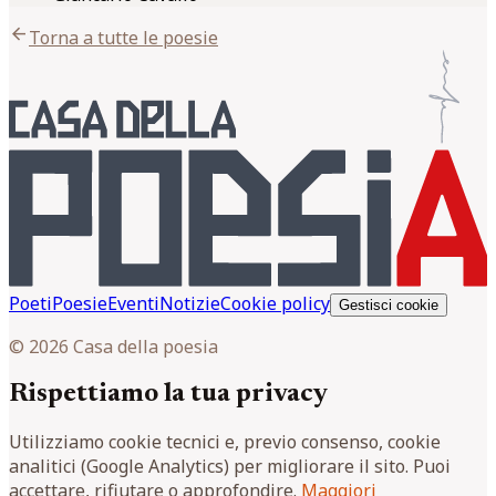
arrow_back
Torna a tutte le poesie
Poeti
Poesie
Eventi
Notizie
Cookie policy
Gestisci cookie
© 2026 Casa della poesia
Rispettiamo la tua privacy
Utilizziamo cookie tecnici e, previo consenso, cookie
analitici (Google Analytics) per migliorare il sito. Puoi
accettare, rifiutare o approfondire.
Maggiori