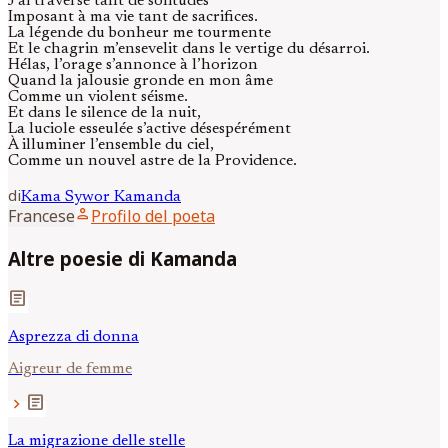
J’ai traversé tant de solitudes
Imposant à ma vie tant de sacrifices.
La légende du bonheur me tourmente
Et le chagrin m’ensevelit dans le vertige du désarroi.
Hélas, l’orage s’annonce à l’horizon
Quand la jalousie gronde en mon âme
Comme un violent séisme.
Et dans le silence de la nuit,
La luciole esseulée s’active désespérément
À illuminer l’ensemble du ciel,
Comme un nouvel astre de la Providence.
di
Kama Sywor
Kamanda
person
Francese
Profilo del poeta
Altre poesie di Kamanda
article
Asprezza di donna
Aigreur de femme
article
chevron_right
La migrazione delle stelle