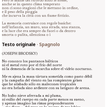
Però le manie del ricordo sono le stesse,
anche se in questo clima temperato
non ci sono stagioni che le mettano in ordine,
e il peso della pioggia
che incurva la città con un fiume fittizio.
La memoria costruisce con regole basiche:
nell’infanzia, un muro, una strada, una stanza,
e la luce che era sempre da fuori o da dentro
smorta o pulita, silenziosa o i
Testo originale
·
Spagnolo
(JOSEPH BRODSKY)
No conozco los pantanos bálticos
ni el metal roto por el frío del norte
ni la demencia de la escarcha sobre el vidrio nocturno.
Me es ajena la masa tártara sometida como pasto débil
y la campafia del vìento en las rompientes grises
que he atisbado sólo en malecones tropicales
no era helada sino ardiente con su latigazo de arena.
No hubo nieve aferrada a mi pluma,
ni exilio del cuerpo en cada parte menos su sueno,
y apenas imagino las rimas preponderantes