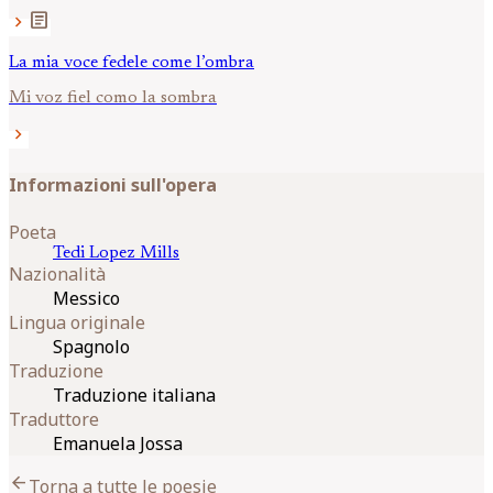
article
chevron_right
La mia voce fedele come l’ombra
Mi voz fiel como la sombra
chevron_right
Informazioni sull'opera
Poeta
Tedi
Lopez Mills
Nazionalità
Messico
Lingua originale
Spagnolo
Traduzione
Traduzione italiana
Traduttore
Emanuela Jossa
arrow_back
Torna a tutte le poesie