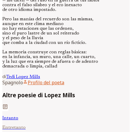
— me dicen — del ruso en la guerra de tus labios
contra el falso silabeo y el eco inexacto
de otro idioma impostado.
Pero las manías del recuerdo son las mismas,
aunque en este clima mediano
no hay estaciones que las ordenen,
sino el puro lastre de un sol reiterado
y el peso de la lluvia
que comba a la ciudad con un río ficticio.
La memoria construye con reglas básicas:
en la infancia, un muro, una calle, un cuarto,
y la luz que era siempre de afuera o de adentro
demacrada o limpia, callad
di
Tedi
Lopez Mills
person
Spagnolo
Profilo del poeta
Altre poesie di Lopez Mills
article
Intanto
Entretanto