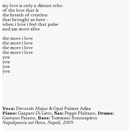
my love is only a distant echo
of the love that is
the breath of creation
that brought us here -
when i love i feel that pulse
and am more alive
the more i love
the more i love
the more i love
the more i love
you
you
you
you
Voce:
Devorah Major & Opal Palmer Adisa
Piano:
Gaspare Di Lieto,
Sax:
Peppe Plaitano,
Drums:
Gaetano Fasano,
Bass:
Tommaso Scannapieco
Napolipoesia nel Parco, Napoli, 2009.