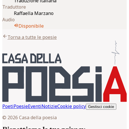
Traduzione italiana
Traduttore
Raffaella Marzano
Audio
volume_up
Disponibile
arrow_back
Torna a tutte le poesie
Poeti
Poesie
Eventi
Notizie
Cookie policy
Gestisci cookie
© 2026 Casa della poesia