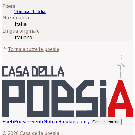
Poeta
Tomaso
Tiddia
Nazionalità
Italia
Lingua originale
Italiano
arrow_back
Torna a tutte le poesie
Poeti
Poesie
Eventi
Notizie
Cookie policy
Gestisci cookie
© 2026 Casa della poesia