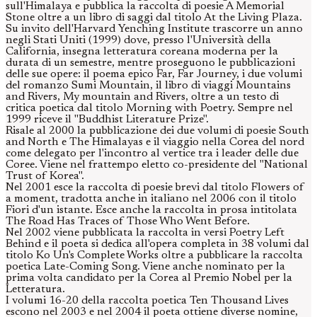
sull'Himalaya e pubblica la raccolta di poesie A Memorial
Stone oltre a un libro di saggi dal titolo At the Living Plaza.
Su invito dell'Harvard Yenching Institute trascorre un anno
negli Stati Uniti (1999) dove, presso l'Università della
California, insegna letteratura coreana moderna per la
durata di un semestre, mentre proseguono le pubblicazioni
delle sue opere: il poema epico Far, Far Journey, i due volumi
del romanzo Sumi Mountain, il libro di viaggi Mountains
and Rivers, My mountain and Rivers, oltre a un testo di
critica poetica dal titolo Morning with Poetry. Sempre nel
1999 riceve il "Buddhist Literature Prize".
Risale al 2000 la pubblicazione dei due volumi di poesie South
and North e The Himalayas e il viaggio nella Corea del nord
come delegato per l'incontro al vertice tra i leader delle due
Coree. Viene nel frattempo eletto co-presidente del "National
Trust of Korea".
Nel 2001 esce la raccolta di poesie brevi dal titolo Flowers of
a moment, tradotta anche in italiano nel 2006 con il titolo
Fiori d'un istante. Esce anche la raccolta in prosa intitolata
The Road Has Traces of Those Who Went Before.
Nel 2002 viene pubblicata la raccolta in versi Poetry Left
Behind e il poeta si dedica all'opera completa in 38 volumi dal
titolo Ko Un's Complete Works oltre a pubblicare la raccolta
poetica Late-Coming Song. Viene anche nominato per la
prima volta candidato per la Corea al Premio Nobel per la
Letteratura.
I volumi 16-20 della raccolta poetica Ten Thousand Lives
escono nel 2003 e nel 2004 il poeta ottiene diverse nomine,