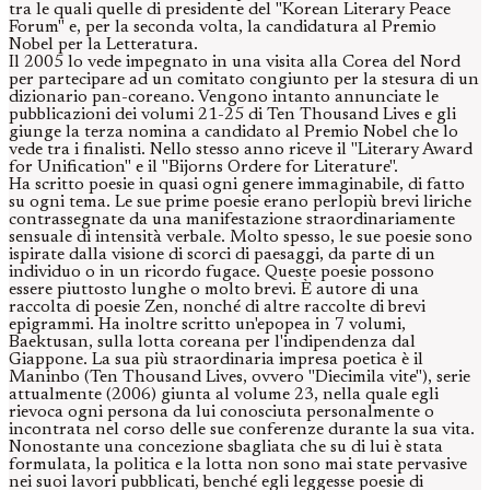
tra le quali quelle di presidente del "Korean Literary Peace
Forum" e, per la seconda volta, la candidatura al Premio
Nobel per la Letteratura.
Il 2005 lo vede impegnato in una visita alla Corea del Nord
per partecipare ad un comitato congiunto per la stesura di un
dizionario pan-coreano. Vengono intanto annunciate le
pubblicazioni dei volumi 21-25 di Ten Thousand Lives e gli
giunge la terza nomina a candidato al Premio Nobel che lo
vede tra i finalisti. Nello stesso anno riceve il "Literary Award
for Unification" e il "Bijorns Ordere for Literature".
Ha scritto poesie in quasi ogni genere immaginabile, di fatto
su ogni tema. Le sue prime poesie erano perlopiù brevi liriche
contrassegnate da una manifestazione straordinariamente
sensuale di intensità verbale. Molto spesso, le sue poesie sono
ispirate dalla visione di scorci di paesaggi, da parte di un
individuo o in un ricordo fugace. Queste poesie possono
essere piuttosto lunghe o molto brevi. È autore di una
raccolta di poesie Zen, nonché di altre raccolte di brevi
epigrammi. Ha inoltre scritto un'epopea in 7 volumi,
Baektusan, sulla lotta coreana per l'indipendenza dal
Giappone. La sua più straordinaria impresa poetica è il
Maninbo (Ten Thousand Lives, ovvero "Diecimila vite"), serie
attualmente (2006) giunta al volume 23, nella quale egli
rievoca ogni persona da lui conosciuta personalmente o
incontrata nel corso delle sue conferenze durante la sua vita.
Nonostante una concezione sbagliata che su di lui è stata
formulata, la politica e la lotta non sono mai state pervasive
nei suoi lavori pubblicati, benché egli leggesse poesie di