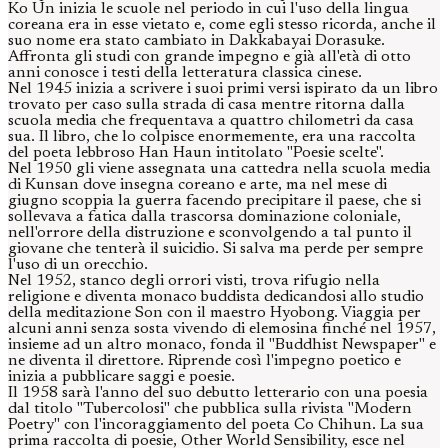
Ko Un inizia le scuole nel periodo in cui l'uso della lingua
coreana era in esse vietato e, come egli stesso ricorda, anche il
suo nome era stato cambiato in Dakkabayai Dorasuke.
Affronta gli studi con grande impegno e già all'età di otto
anni conosce i testi della letteratura classica cinese.
Nel 1945 inizia a scrivere i suoi primi versi ispirato da un libro
trovato per caso sulla strada di casa mentre ritorna dalla
scuola media che frequentava a quattro chilometri da casa
sua. Il libro, che lo colpisce enormemente, era una raccolta
del poeta lebbroso Han Haun intitolato "Poesie scelte".
Nel 1950 gli viene assegnata una cattedra nella scuola media
di Kunsan dove insegna coreano e arte, ma nel mese di
giugno scoppia la guerra facendo precipitare il paese, che si
sollevava a fatica dalla trascorsa dominazione coloniale,
nell'orrore della distruzione e sconvolgendo a tal punto il
giovane che tenterà il suicidio. Si salva ma perde per sempre
l'uso di un orecchio.
Nel 1952, stanco degli orrori visti, trova rifugio nella
religione e diventa monaco buddista dedicandosi allo studio
della meditazione Son con il maestro Hyobong. Viaggia per
alcuni anni senza sosta vivendo di elemosina finché nel 1957,
insieme ad un altro monaco, fonda il "Buddhist Newspaper" e
ne diventa il direttore. Riprende così l'impegno poetico e
inizia a pubblicare saggi e poesie.
Il 1958 sarà l'anno del suo debutto letterario con una poesia
dal titolo "Tubercolosi" che pubblica sulla rivista "Modern
Poetry" con l'incoraggiamento del poeta Co Chihun. La sua
prima raccolta di poesie, Other World Sensibility, esce nel