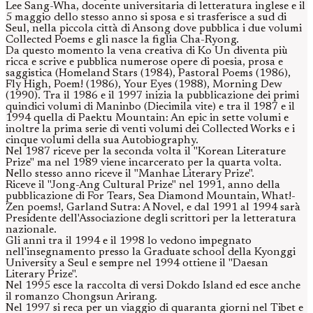
Lee Sang-Wha, docente universitaria di letteratura inglese e il
5 maggio dello stesso anno si sposa e si trasferisce a sud di
Seul, nella piccola città di Ansong dove pubblica i due volumi
Collected Poems e gli nasce la figlia Cha-Ryong.
Da questo momento la vena creativa di Ko Un diventa più
ricca e scrive e pubblica numerose opere di poesia, prosa e
saggistica (Homeland Stars (1984), Pastoral Poems (1986),
Fly High, Poem! (1986), Your Eyes (1988), Morning Dew
(1990). Tra il 1986 e il 1997 inizia la pubblicazione dei primi
quindici volumi di Maninbo (Diecimila vite) e tra il 1987 e il
1994 quella di Paektu Mountain: An epic in sette volumi e
inoltre la prima serie di venti volumi dei Collected Works e i
cinque volumi della sua Autobiography.
Nel 1987 riceve per la seconda volta il "Korean Literature
Prize" ma nel 1989 viene incarcerato per la quarta volta.
Nello stesso anno riceve il "Manhae Literary Prize".
Riceve il "Jong-Ang Cultural Prize" nel 1991, anno della
pubblicazione di For Tears, Sea Diamond Mountain, What!-
Zen poems!, Garland Sutra: A Novel, e dal 1991 al 1994 sarà
Presidente dell'Associazione degli scrittori per la letteratura
nazionale.
Gli anni tra il 1994 e il 1998 lo vedono impegnato
nell'insegnamento presso la Graduate school della Kyonggi
University a Seul e sempre nel 1994 ottiene il "Daesan
Literary Prize".
Nel 1995 esce la raccolta di versi Dokdo Island ed esce anche
il romanzo Chongsun Arirang.
Nel 1997 si reca per un viaggio di quaranta giorni nel Tibet e