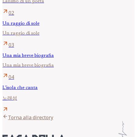
L'animo di un poeta
arrow_outward
02
Un raggio di sole
Un raggio di sole
arrow_outward
03
Una mia breve biografia
Una mia breve biografia
arrow_outward
04
L’isola che canta
노래섬
arrow_outward
arrow_back
Torna alla directory