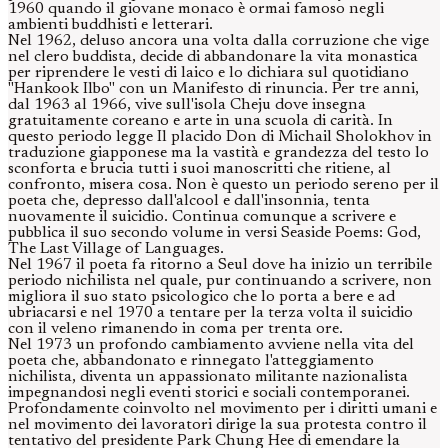
1960 quando il giovane monaco è ormai famoso negli
ambienti buddhisti e letterari.
Nel 1962, deluso ancora una volta dalla corruzione che vige
nel clero buddista, decide di abbandonare la vita monastica
per riprendere le vesti di laico e lo dichiara sul quotidiano
"Hankook Ilbo" con un Manifesto di rinuncia. Per tre anni,
dal 1963 al 1966, vive sull'isola Cheju dove insegna
gratuitamente coreano e arte in una scuola di carità. In
questo periodo legge Il placido Don di Michail Sholokhov in
traduzione giapponese ma la vastità e grandezza del testo lo
sconforta e brucia tutti i suoi manoscritti che ritiene, al
confronto, misera cosa. Non è questo un periodo sereno per il
poeta che, depresso dall'alcool e dall'insonnia, tenta
nuovamente il suicidio. Continua comunque a scrivere e
pubblica il suo secondo volume in versi Seaside Poems: God,
The Last Village of Languages.
Nel 1967 il poeta fa ritorno a Seul dove ha inizio un terribile
periodo nichilista nel quale, pur continuando a scrivere, non
migliora il suo stato psicologico che lo porta a bere e ad
ubriacarsi e nel 1970 a tentare per la terza volta il suicidio
con il veleno rimanendo in coma per trenta ore.
Nel 1973 un profondo cambiamento avviene nella vita del
poeta che, abbandonato e rinnegato l'atteggiamento
nichilista, diventa un appassionato militante nazionalista
impegnandosi negli eventi storici e sociali contemporanei.
Profondamente coinvolto nel movimento per i diritti umani e
nel movimento dei lavoratori dirige la sua protesta contro il
tentativo del presidente Park Chung Hee di emendare la