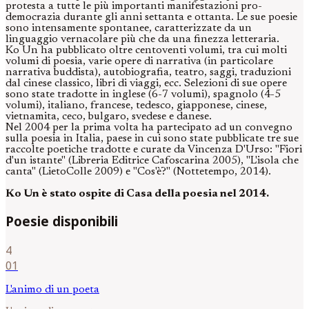
protesta a tutte le più importanti manifestazioni pro-
democrazia durante gli anni settanta e ottanta. Le sue poesie
sono intensamente spontanee, caratterizzate da un
linguaggio vernacolare più che da una finezza letteraria.
Ko Un ha pubblicato oltre centoventi volumi, tra cui molti
volumi di poesia, varie opere di narrativa (in particolare
narrativa buddista), autobiografia, teatro, saggi, traduzioni
dal cinese classico, libri di viaggi, ecc. Selezioni di sue opere
sono state tradotte in inglese (6-7 volumi), spagnolo (4-5
volumi), italiano, francese, tedesco, giapponese, cinese,
vietnamita, ceco, bulgaro, svedese e danese.
Nel 2004 per la prima volta ha partecipato ad un convegno
sulla poesia in Italia, paese in cui sono state pubblicate tre sue
raccolte poetiche tradotte e curate da Vincenza D'Urso: "Fiori
d'un istante" (Libreria Editrice Cafoscarina 2005), "L'isola che
canta" (LietoColle 2009) e "Cos'è?" (Nottetempo, 2014).
Ko Un è stato ospite di Casa della poesia nel 2014.
Poesie disponibili
4
01
L'animo di un poeta