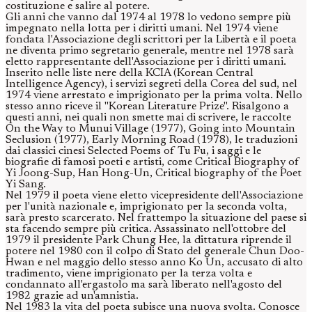
costituzione e salire al potere.
Gli anni che vanno dal 1974 al 1978 lo vedono sempre più
impegnato nella lotta per i diritti umani. Nel 1974 viene
fondata l'Associazione degli scrittori per la Libertà e il poeta
ne diventa primo segretario generale, mentre nel 1978 sarà
eletto rappresentante dell'Associazione per i diritti umani.
Inserito nelle liste nere della KCIA (Korean Central
Intelligence Agency), i servizi segreti della Corea del sud, nel
1974 viene arrestato e imprigionato per la prima volta. Nello
stesso anno riceve il "Korean Literature Prize". Risalgono a
questi anni, nei quali non smette mai di scrivere, le raccolte
On the Way to Munui Village (1977), Going into Mountain
Seclusion (1977), Early Morning Road (1978), le traduzioni
dai classici cinesi Selected Poems of Tu Fu, i saggi e le
biografie di famosi poeti e artisti, come Critical Biography of
Yi Joong-Sup, Han Hong-Un, Critical biography of the Poet
Yi Sang.
Nel 1979 il poeta viene eletto vicepresidente dell'Associazione
per l'unità nazionale e, imprigionato per la seconda volta,
sarà presto scarcerato. Nel frattempo la situazione del paese si
sta facendo sempre più critica. Assassinato nell'ottobre del
1979 il presidente Park Chung Hee, la dittatura riprende il
potere nel 1980 con il colpo di Stato del generale Chun Doo-
Hwan e nel maggio dello stesso anno Ko Un, accusato di alto
tradimento, viene imprigionato per la terza volta e
condannato all'ergastolo ma sarà liberato nell'agosto del
1982 grazie ad un'amnistia.
Nel 1983 la vita del poeta subisce una nuova svolta. Conosce