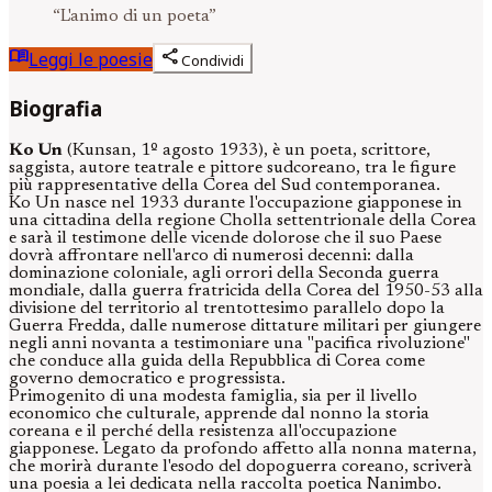
“
L'animo di un poeta
”
menu_book
share
Leggi le poesie
Condividi
Biografia
Ko Un
(Kunsan, 1º agosto 1933), è un poeta, scrittore,
saggista, autore teatrale e pittore sudcoreano, tra le figure
più rappresentative della Corea del Sud contemporanea.
Ko Un nasce nel 1933 durante l'occupazione giapponese in
una cittadina della regione Cholla settentrionale della Corea
e sarà il testimone delle vicende dolorose che il suo Paese
dovrà affrontare nell'arco di numerosi decenni: dalla
dominazione coloniale, agli orrori della Seconda guerra
mondiale, dalla guerra fratricida della Corea del 1950-53 alla
divisione del territorio al trentottesimo parallelo dopo la
Guerra Fredda, dalle numerose dittature militari per giungere
negli anni novanta a testimoniare una "pacifica rivoluzione"
che conduce alla guida della Repubblica di Corea come
governo democratico e progressista.
Primogenito di una modesta famiglia, sia per il livello
economico che culturale, apprende dal nonno la storia
coreana e il perché della resistenza all'occupazione
giapponese. Legato da profondo affetto alla nonna materna,
che morirà durante l'esodo del dopoguerra coreano, scriverà
una poesia a lei dedicata nella raccolta poetica Nanimbo.