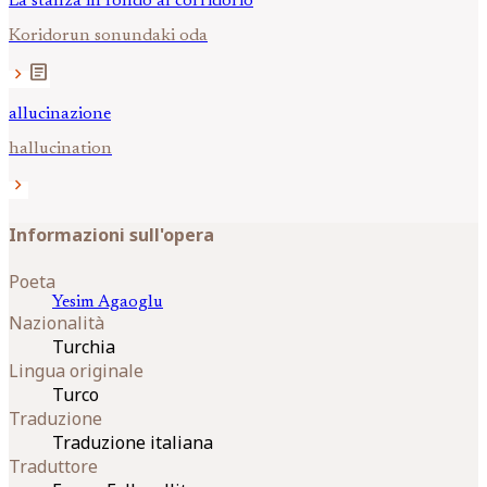
La stanza in fondo al corridorio
Koridorun sonundaki oda
article
chevron_right
allucinazione
hallucination
chevron_right
Informazioni sull'opera
Poeta
Yesim
Agaoglu
Nazionalità
Turchia
Lingua originale
Turco
Traduzione
Traduzione italiana
Traduttore