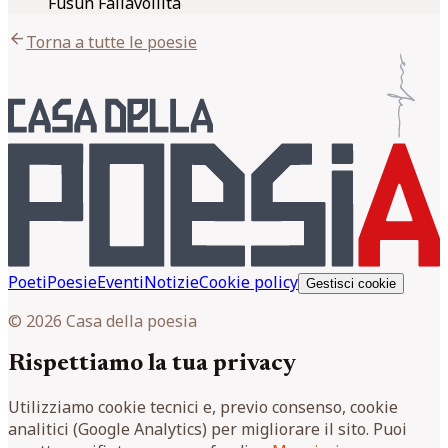
Fusun Fallavollita
arrow_back
Torna a tutte le poesie
Poeti
Poesie
Eventi
Notizie
Cookie policy
Gestisci cookie
© 2026 Casa della poesia
Rispettiamo la tua privacy
Utilizziamo cookie tecnici e, previo consenso, cookie
analitici (Google Analytics) per migliorare il sito. Puoi