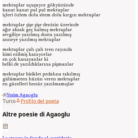
mektuplar uçuşuyor gökyüzünde
kanat kanat pul pul mektuplar
içleri özlem dolu sitem dolu kırgın mektuplar
mektuplar şişe şişe denizin üzerinde
ağır aksak geç kalmış mektuplar
sevgiliye yazılmış dosta yazılmış
anneye yazılmış mektuplar
mektuplar çuh çuh tren rayında
kimi ezilmiş kanıyorlar
en çok kanayanlar ki
belki de yazıldıklarına pişmanlar
mektuplar bisiklet pedalına takılmış
gülümseten hüzün veren mektuplar
en güzelleri henüz yazılmamışlar
di
Yesim
Agaoglu
person
Turco
Profilo del poeta
Altre poesie di Agaoglu
article