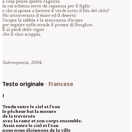
a cosa pensa questa ragazza
la cui schiena serve da capanna per il figlio
e che si spossa a battere il verde sotto il blu del cielo?
Ho attraversato il mare ed il deserto
l’acqua la sabbia e la mancanza d’acqua
per seguire nelle strade il poema di Senghor.
È ai piedi delle vigne
che il vino scoppia.
Salernopoesia, 2004.
Testo originale
·
Francese
I
Tendu entre le ciel et l’eau
le pêcheur bat la mesure
de la traversée
avec la rame et son corps ensemble.
Assis entre le ciel et l’eau
nous nous éloignons de la ville