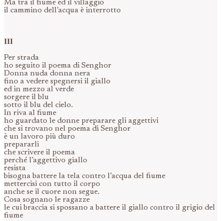
Ma tra il fiume ed il villaggio
il cammino dell’acqua è interrotto
III
Per strada
ho seguito il poema di Senghor
Donna nuda donna nera
fino a vedere spegnersi il giallo
ed in mezzo al verde
sorgere il blu
sotto il blu del cielo.
In riva al fiume
ho guardato le donne preparare gli aggettivi
che si trovano nel poema di Senghor
è un lavoro più duro
prepararli
che scrivere il poema
perché l’aggettivo giallo
resista
bisogna battere la tela contro l’acqua del fiume
mettercisi con tutto il corpo
anche se il cuore non segue.
Cosa sognano le ragazze
le cui braccia si spossano a battere il giallo contro il grigio del
fiume