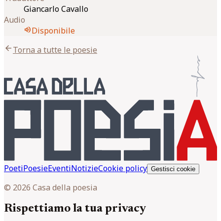
Giancarlo Cavallo
Audio
volume_up
Disponibile
arrow_back
Torna a tutte le poesie
Poeti
Poesie
Eventi
Notizie
Cookie policy
Gestisci cookie
© 2026 Casa della poesia
Rispettiamo la tua privacy