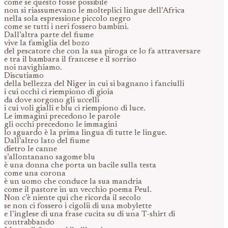
come se questo fosse possibile
non si riassumevano le molteplici lingue dell’Africa
nella sola espressione piccolo negro
come se tutti i neri fossero bambini.
Dall’altra parte del fiume
vive la famiglia del bozo
del pescatore che con la sua piroga ce lo fa attraversare
e tra il bambara il francese e il sorriso
noi navighiamo.
Discutiamo
della bellezza del Niger in cui si bagnano i fanciulli
i cui occhi ci riempiono di gioia
da dove sorgono gli uccelli
i cui voli gialli e blu ci riempiono di luce.
Le immagini precedono le parole
gli occhi precedono le immagini
lo sguardo è la prima lingua di tutte le lingue.
Dall’altro lato del fiume
dietro le canne
s’allontanano sagome blu
è una donna che porta un bacile sulla testa
come una corona
è un uomo che conduce la sua mandria
come il pastore in un vecchio poema Peul.
Non c’è niente qui che ricorda il secolo
se non ci fossero i cigolii di una mobylette
e l’inglese di una frase cucita su di una T-shirt di
contrabbando