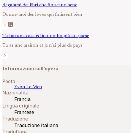
Regalami dei libri che finiscano bene
Donne-moi des livres qui finissent bien
article
chevron_right
Tu hai una casa ed io non ho più un paese
Tu as une maison et je n’ai plus de pays
chevron_right
Informazioni sull'opera
Poeta
Yvon
Le Men
Nazionalità
Francia
Lingua originale
Francese
Traduzione
Traduzione italiana
Traduttore