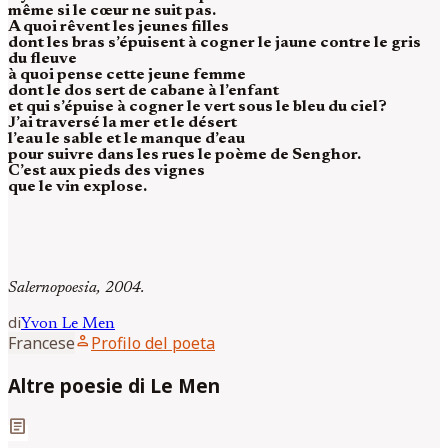
même si le cœur ne suit pas.
A quoi rêvent les jeunes filles
dont les bras s’épuisent à cogner le jaune contre le gris
du fleuve
à quoi pense cette jeune femme
dont le dos sert de cabane à l’enfant
et qui s’épuise à cogner le vert sous le bleu du ciel?
J’ai traversé la mer et le désert
l’eau le sable et le manque d’eau
pour suivre dans les rues le poème de Senghor.
C’est aux pieds des vignes
que le vin explose.
Salernopoesia, 2004.
di
Yvon
Le Men
person
Francese
Profilo del poeta
Altre poesie di Le Men
article