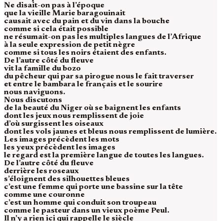
Ne disait-on pas à l’époque
que la vieille Marie baragouinait
causait avec du pain et du vin dans la bouche
comme si cela était possible
ne résumait-on pas les multiples langues de l’Afrique
à la seule expression de petit nègre
comme si tous les noirs étaient des enfants.
De l’autre côté du fleuve
vit la famille du bozo
du pêcheur qui par sa pirogue nous le fait traverser
et entre le bambara le français et le sourire
nous naviguons.
Nous discutons
de la beauté du Niger où se baignent les enfants
dont les jeux nous remplissent de joie
d’où surgissent les oiseaux
dont les vols jaunes et bleus nous remplissent de lumière.
Les images précèdent les mots
les yeux précèdent les images
le regard est la première langue de toutes les langues.
De l’autre côté du fleuve
derrière les roseaux
s’éloignent des silhouettes bleues
c’est une femme qui porte une bassine sur la tête
comme une couronne
c’est un homme qui conduit son troupeau
comme le pasteur dans un vieux poème Peul.
Il n’y a rien ici qui rappelle le siècle