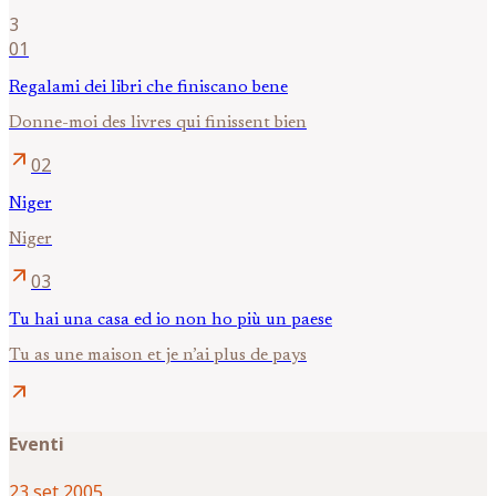
3
01
Regalami dei libri che finiscano bene
Donne-moi des livres qui finissent bien
arrow_outward
02
Niger
Niger
arrow_outward
03
Tu hai una casa ed io non ho più un paese
Tu as une maison et je n’ai plus de pays
arrow_outward
Eventi
23 set 2005