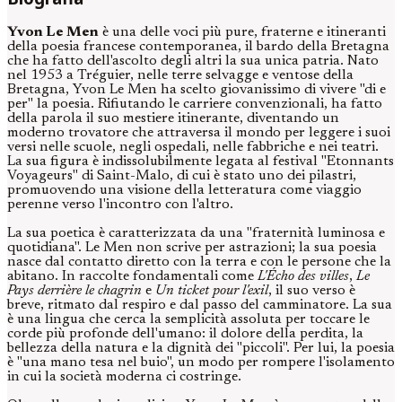
Yvon Le Men
è una delle voci più pure, fraterne e itineranti
della poesia francese contemporanea, il bardo della Bretagna
che ha fatto dell'ascolto degli altri la sua unica patria. Nato
nel 1953 a Tréguier, nelle terre selvagge e ventose della
Bretagna, Yvon Le Men ha scelto giovanissimo di vivere "di e
per" la poesia. Rifiutando le carriere convenzionali, ha fatto
della parola il suo mestiere itinerante, diventando un
moderno trovatore che attraversa il mondo per leggere i suoi
versi nelle scuole, negli ospedali, nelle fabbriche e nei teatri.
La sua figura è indissolubilmente legata al festival "Etonnants
Voyageurs" di Saint-Malo, di cui è stato uno dei pilastri,
promuovendo una visione della letteratura come viaggio
perenne verso l'incontro con l'altro.
La sua poetica è caratterizzata da una "fraternità luminosa e
quotidiana". Le Men non scrive per astrazioni; la sua poesia
nasce dal contatto diretto con la terra e con le persone che la
abitano. In raccolte fondamentali come
L'Écho des villes
,
Le
Pays derrière le chagrin
e
Un ticket pour l'exil
, il suo verso è
breve, ritmato dal respiro e dal passo del camminatore. La sua
è una lingua che cerca la semplicità assoluta per toccare le
corde più profonde dell'umano: il dolore della perdita, la
bellezza della natura e la dignità dei "piccoli". Per lui, la poesia
è "una mano tesa nel buio", un modo per rompere l'isolamento
in cui la società moderna ci costringe.