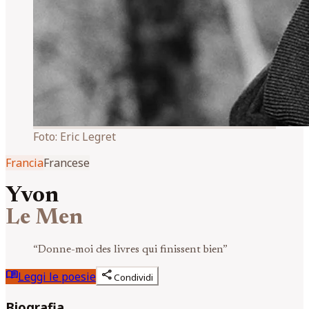
Foto:
Eric Legret
Francia
Francese
Yvon
Le Men
“
Donne-moi des livres qui finissent bien
”
menu_book
share
Leggi le poesie
Condividi
Biografia