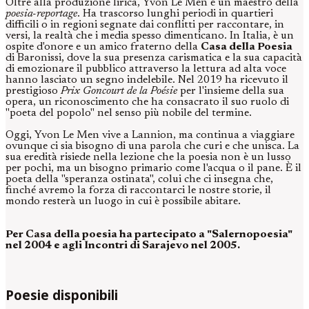
Oltre alla produzione lirica, Yvon Le Men è un maestro della
poesia-reportage
. Ha trascorso lunghi periodi in quartieri
difficili o in regioni segnate dai conflitti per raccontare, in
versi, la realtà che i media spesso dimenticano. In Italia, è un
ospite d'onore e un amico fraterno della
Casa della Poesia
di Baronissi, dove la sua presenza carismatica e la sua capacità
di emozionare il pubblico attraverso la lettura ad alta voce
hanno lasciato un segno indelebile. Nel 2019 ha ricevuto il
prestigioso
Prix Goncourt de la Poésie
per l'insieme della sua
opera, un riconoscimento che ha consacrato il suo ruolo di
"poeta del popolo" nel senso più nobile del termine.
Oggi, Yvon Le Men vive a Lannion, ma continua a viaggiare
ovunque ci sia bisogno di una parola che curi e che unisca. La
sua eredità risiede nella lezione che la poesia non è un lusso
per pochi, ma un bisogno primario come l'acqua o il pane. È il
poeta della "speranza ostinata", colui che ci insegna che,
finché avremo la forza di raccontarci le nostre storie, il
mondo resterà un luogo in cui è possibile abitare.
Per Casa della poesia ha partecipato a "Salernopoesia"
nel 2004 e agli Incontri di Sarajevo nel 2005.
Poesie disponibili