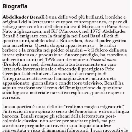
Biografia
Abdelkader Benali
è una delle voci più brillanti, ironiche e
originali della letteratura europea contemporanea, capace di
ridisegnare i confini dell'identità tra il Marocco e i Paesi Bassi.
Nato a Ighazzazen, nel Rif (Marocco), nel 1975, Abdelkader
Benali è emigrato con la famiglia nei Paesi Bassi all'età di
quattro anni, stabilendosi a Rotterdam, dove il padre gestiva
una macelleria. Questa doppia appartenenza — le radici
berbere e la crescita nei polder olandesi — è il fulcro della sua
intera esistenza e produzione. Autore prodigio, ha esordito a
soli ventun anni nel 1996 con il romanzo
Nozze al mare
(Bruiloft aan zee), diventando istantaneamente un caso
letterario internazionale e vincendo il prestigioso Prix
Geertjan Lubberhuizen. La sua vita è un esempio di
"integrazione attraverso l'immaginazione": maratoneta
appassionato, giornalista e conduttore televisivo, Benali ha
saputo trasformare il tema dell'immigrazione da questione
sociologica a materiale narrativo esplosivo, poetico e spesso
surreale.
La sua poetica è stata definita "realismo magico migratorio",
l'intreccio di uno spiccato senso dell'umorismo e di una lingua
barocca. Benali rompe gli schemi della letteratura post-
coloniale classica: non scrive per suscitare pietà, ma per
scardinare pregiudizi attraverso una lingua olandese
reinventata e ricca di immagini folgoranti. I suoi racconti e le