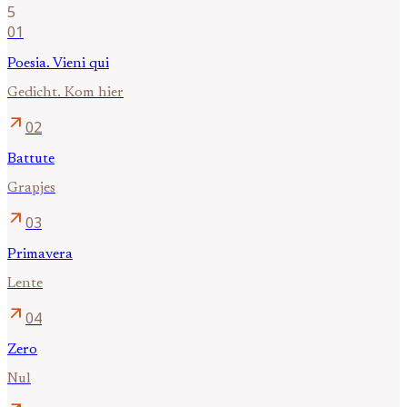
5
01
Poesia. Vieni qui
Gedicht. Kom hier
arrow_outward
02
Battute
Grapjes
arrow_outward
03
Primavera
Lente
arrow_outward
04
Zero
Nul