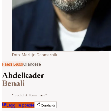
Foto:
Merlijn Doomernik
Paesi Bassi
Olandese
Abdelkader
Benali
“
Gedicht. Kom hier
”
menu_book
share
Leggi le poesie
Condividi