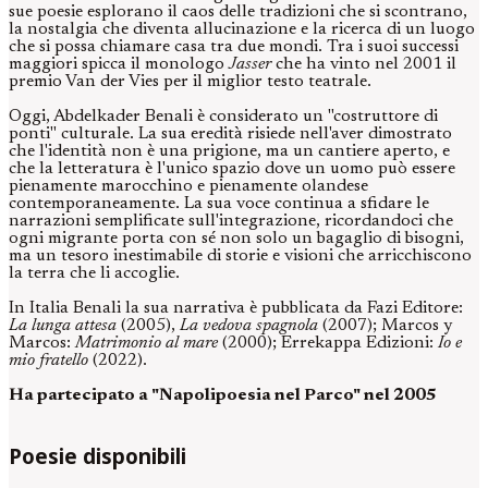
sue poesie esplorano il caos delle tradizioni che si scontrano,
la nostalgia che diventa allucinazione e la ricerca di un luogo
che si possa chiamare casa tra due mondi. Tra i suoi successi
maggiori spicca il monologo
Jasser
che ha vinto nel 2001 il
premio Van der Vies per il miglior testo teatrale.
Oggi, Abdelkader Benali è considerato un "costruttore di
ponti" culturale. La sua eredità risiede nell'aver dimostrato
che l'identità non è una prigione, ma un cantiere aperto, e
che la letteratura è l'unico spazio dove un uomo può essere
pienamente marocchino e pienamente olandese
contemporaneamente. La sua voce continua a sfidare le
narrazioni semplificate sull'integrazione, ricordandoci che
ogni migrante porta con sé non solo un bagaglio di bisogni,
ma un tesoro inestimabile di storie e visioni che arricchiscono
la terra che li accoglie.
In Italia Benali la sua narrativa è pubblicata da Fazi Editore:
La lunga attesa
(2005),
La vedova spagnola
(2007); Marcos y
Marcos:
Matrimonio al mare
(2000); Errekappa Edizioni:
Io e
mio fratello
(2022).
Ha partecipato a "Napolipoesia nel Parco" nel 2005
Poesie disponibili