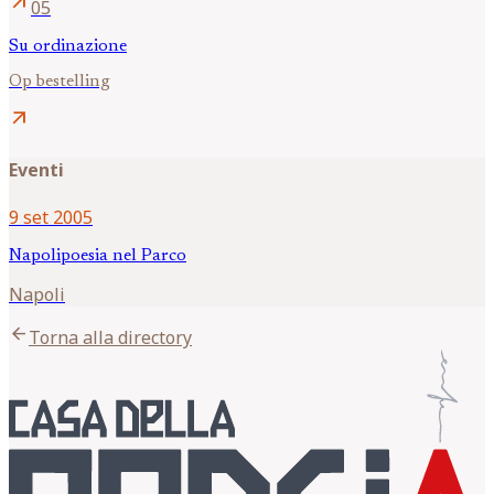
arrow_outward
05
Su ordinazione
Op bestelling
arrow_outward
Eventi
9 set 2005
Napolipoesia nel Parco
Napoli
arrow_back
Torna alla directory