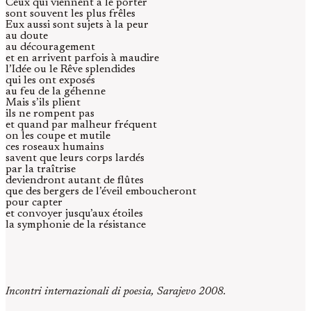
Ceux qui viennent à le porter
sont souvent les plus frêles
Eux aussi sont sujets à la peur
au doute
au découragement
et en arrivent parfois à maudire
l’Idée ou le Rêve splendides
qui les ont exposés
au feu de la géhenne
Mais s’ils plient
ils ne rompent pas
et quand par malheur fréquent
on les coupe et mutile
ces roseaux humains
savent que leurs corps lardés
par la traîtrise
deviendront autant de flûtes
que des bergers de l’éveil emboucheront
pour capter
et convoyer jusqu’aux étoiles
la symphonie de la résistance
Incontri internazionali di poesia, Sarajevo 2008.