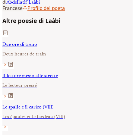
di
Abdellatif
Laâbi
person
Francese
Profilo del poeta
Altre poesie di Laâbi
article
Due ore di treno
Deux heures de train
article
chevron_right
Il lettore messo alle strette
Le lecteur pressé
article
chevron_right
Le spalle e il carico (VIII)
Les épaules et le fardeau (VIII)
chevron_right