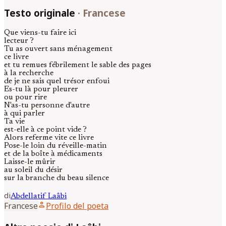
Testo originale
·
Francese
Que viens-tu faire ici
lecteur ?
Tu as ouvert sans ménagement
ce livre
et tu remues fébrilement le sable des pages
à la recherche
de je ne sais quel trésor enfoui
Es-tu là pour pleurer
ou pour rire
N'as-tu personne d'autre
à qui parler
Ta vie
est-elle à ce point vide ?
Alors referme vite ce livre
Pose-le loin du réveille-matin
et de la boîte à médicaments
Laisse-le mûrir
au soleil du désir
sur la branche du beau silence
di
Abdellatif
Laâbi
person
Francese
Profilo del poeta