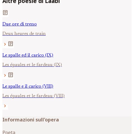
Altre poesie di Laâbi
article
Due ore di treno
Deux heures de train
article
chevron_right
Le spalle ed il carico (IX)
Les épaules et le fardeau (IX)
article
chevron_right
Le spalle e il carico (VIII)
Les épaules et le fardeau (VIII)
chevron_right
Informazioni sull'opera
Poeta