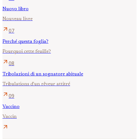
Nuovo libro
Nouveau livre
arrow_outward
07
Perché questa foglia?
Pourquoi cette feuille?
arrow_outward
08
Tribolazioni di un sognatore abituale
Tribulations d'un rêveur attitré
arrow_outward
09
Vaccino
Vaccin
arrow_outward