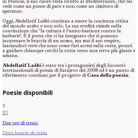
in Francia, il suo cuore resta rivolto al Mediterraneo, che lui
vede come un ponte di pace e non come un cimitero di
speranze.
Oggi, Abdellatif Laâbi continua a essere la coscienza critica
del mondo arabo e non solo. La sua eredità risiede nella
convinzione che "la cultura è l'unico bastione contro la
barbarie". È il poeta che ci ha insegnato che si possono
incatenare le braccia di un uomo, ma mai il suo respiro,
lasciandoci versi che sono come fari accesi sulla costa, pronti
a guidare chiunque cerchi la rotta verso una terra più giusta e
umana.
Abdellatif Laâbi
è stato tra i protagonisti degli Incontri
internazionali di poesia di Sarajevo del 2008 ed è un punto di
riferimento continuo per il progetto di
Casa della poesia
.
Poesie disponibili
9
01
Due ore di treno
Deux heures de train