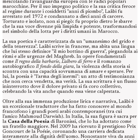
mescolando l'avanguardia europea con le radici popolari
marocchine. Per il suo impegno politico e la sua critica feroce
al regime durante i cosiddetti "anni di piombo", Laâbi fu
arrestato nel 1972 e condannato a dieci anni di carcere.
Torturato e isolato, non si piegò: fu proprio dietro le sbarre
che la sua voce divenne più limpida e potente, trasformandosi
nel simbolo della lotta per i diritti umani in Marocco.
La sua poetica è caratterizzata da un "umanesimo del grido e
della tenerezza". Laâbi scrive in francese, ma abita una lingua
che lui stesso definisce "il mio bottino di guerra", piegandola ai
ritmi e alle urgenze del Maghreb. In opere fondamentali
come
Il regno della barbarie
,
L'albero di ferro
e il romanzo
autobiografico
Il fondo della giara
, la violenza della storia si
scontra con una capacità sovrumana di amare e sperare. Per
lui, la poesia è "l'arma degli inermi": un atto di testimonianza
che non cerca vendetta, ma verità. La sua scrittura è un flusso
ininterrotto dove il dolore privato si fa coro collettivo,
celebrando la vita anche quando essa viene calpestata.
Oltre alla sua immensa produzione lirica e narrativa, Laâbi è
un eccezionale traduttore che ha fatto conoscere al mondo
francofono i grandi poeti arabi contemporanei (tra cui
l'amico Mahmoud Darwish). In Italia, la sua figura è sacra per
la
Casa della Poesia
di Baronissi, che lo ha adottato come
un fratello maggiore. Nel 2009 ha ricevuto il prestigioso Prix
Goncourt de la Poésie, coronando una carriera dedicata
interamente alla dignità dell'uomo. Nonostante viva da anni