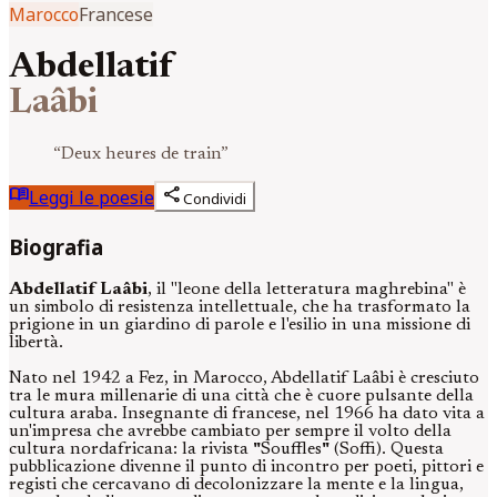
Marocco
Francese
Abdellatif
Laâbi
“
Deux heures de train
”
menu_book
share
Leggi le poesie
Condividi
Biografia
Abdellatif Laâbi
, il "leone della letteratura maghrebina" è
un simbolo di resistenza intellettuale, che ha trasformato la
prigione in un giardino di parole e l'esilio in una missione di
libertà.
Nato nel 1942 a Fez, in Marocco, Abdellatif Laâbi è cresciuto
tra le mura millenarie di una città che è cuore pulsante della
cultura araba. Insegnante di francese, nel 1966 ha dato vita a
un'impresa che avrebbe cambiato per sempre il volto della
cultura nordafricana: la rivista
"
Souffles
"
(Soffi). Questa
pubblicazione divenne il punto di incontro per poeti, pittori e
registi che cercavano di decolonizzare la mente e la lingua,