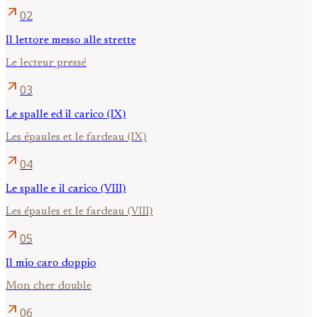
arrow_outward
02
Il lettore messo alle strette
Le lecteur pressé
arrow_outward
03
Le spalle ed il carico (IX)
Les épaules et le fardeau (IX)
arrow_outward
04
Le spalle e il carico (VIII)
Les épaules et le fardeau (VIII)
arrow_outward
05
Il mio caro doppio
Mon cher double
arrow_outward
06