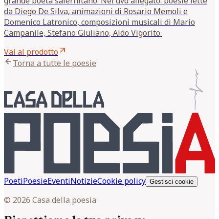
grande poeta salernitano. Nel dvd allegato: poesie lette
da Diego De Silva, animazioni di Rosario Memoli e
Domenico Latronico, composizioni musicali di Mario
Campanile, Stefano Giuliano, Aldo Vigorito.
arrow_outward
Vai al prodotto
arrow_back
Torna a tutte le poesie
Poeti
Poesie
Eventi
Notizie
Cookie policy
Gestisci cookie
© 2026 Casa della poesia