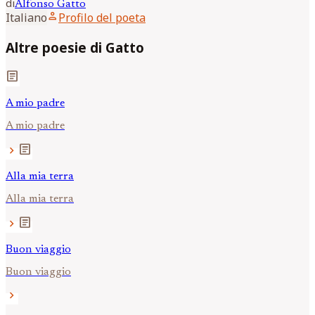
di
Alfonso
Gatto
person
Italiano
Profilo del poeta
Altre poesie di Gatto
article
A mio padre
A mio padre
article
chevron_right
Alla mia terra
Alla mia terra
article
chevron_right
Buon viaggio
Buon viaggio
chevron_right