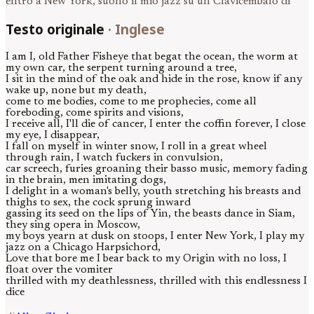
entro a New York, suono il mio jazz su un Clavicembalo di
Testo originale
·
Inglese
I am I, old Father Fisheye that begat the ocean, the worm at
my own car, the serpent turning around a tree,
I sit in the mind of the oak and hide in the rose, know if any
wake up, none but my death,
come to me bodies, come to me prophecies, come all
foreboding, come spirits and visions,
I receive all, I'll die of cancer, I enter the coffin forever, I close
my eye, I disappear,
I fall on myself in winter snow, I roll in a great wheel
through rain, I watch fuckers in convulsion,
car screech, furies groaning their basso music, memory fading
in the brain, men imitating dogs,
I delight in a woman's belly, youth stretching his breasts and
thighs to sex, the cock sprung inward
gassing its seed on the lips of Yin, the beasts dance in Siam,
they sing opera in Moscow,
my boys yearn at dusk on stoops, I enter New York, I play my
jazz on a Chicago Harpsichord,
Love that bore me I bear back to my Origin with no loss, I
float over the vomiter
thrilled with my deathlessness, thrilled with this endlessness I
dice