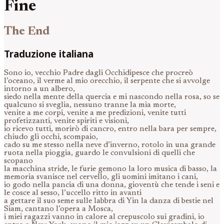
Fine
The End
Traduzione italiana
Sono io, vecchio Padre dagli Occhidipesce che procreò
l’oceano, il verme al mio orecchio, il serpente che si avvolge
intorno a un albero,
siedo nella mente della quercia e mi nascondo nella rosa, so se
qualcuno si sveglia, nessuno tranne la mia morte,
venite a me corpi, venite a me predizioni, venite tutti
profetizzanti, venite spiriti e visioni,
io ricevo tutti, morirò di cancro, entro nella bara per sempre,
chiudo gli occhi, scompaio,
cado su me stesso nella neve d’inverno, rotolo in una grande
ruota nella pioggia, guardo le convulsioni di quelli che
scopano
la macchina stride, le furie gemono la loro musica di basso, la
memoria svanisce nel cervello, gli uomini imitano i cani,
io godo nella pancia di una donna, gioventù che tende i seni e
le cosce al sesso, l’uccello ritto in avanti
a gettare il suo seme sulle labbra di Yin la danza di bestie nel
Siam, cantano l’opera a Mosca,
i miei ragazzi vanno in calore al crepuscolo sui gradini, io