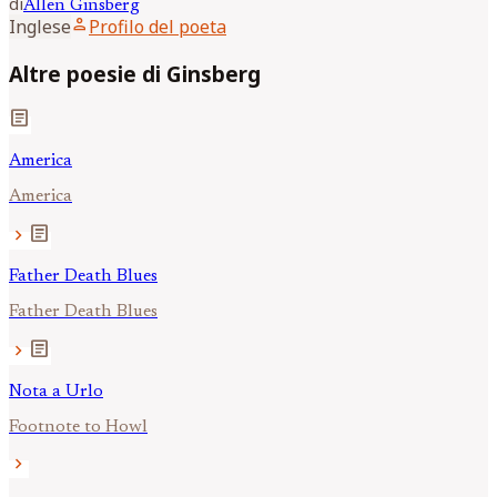
di
Allen
Ginsberg
person
Inglese
Profilo del poeta
Altre poesie di Ginsberg
article
America
America
article
chevron_right
Father Death Blues
Father Death Blues
article
chevron_right
Nota a Urlo
Footnote to Howl
chevron_right