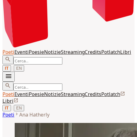
Poeti
Eventi
Poesie
Notizie
Streaming
Credits
Potlatch
Libri
search
|
IT
EN
menu
search
open_in_new
Poeti
Eventi
Poesie
Notizie
Streaming
Credits
Potlatch
open_in_new
Libri
|
IT
EN
chevron_right
Poeti
Ana
Hatherly