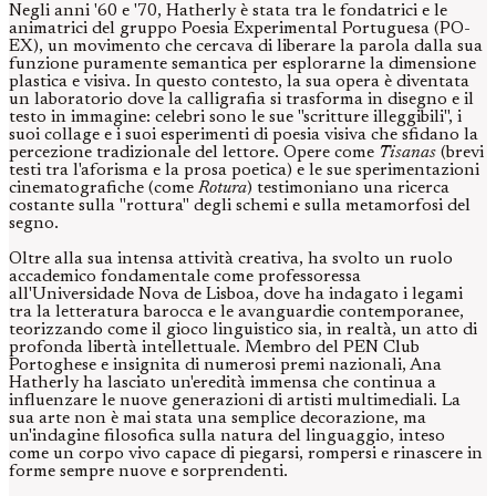
Negli anni '60 e '70, Hatherly è stata tra le fondatrici e le
animatrici del gruppo Poesia Experimental Portuguesa (PO-
EX), un movimento che cercava di liberare la parola dalla sua
funzione puramente semantica per esplorarne la dimensione
plastica e visiva. In questo contesto, la sua opera è diventata
un laboratorio dove la calligrafia si trasforma in disegno e il
testo in immagine: celebri sono le sue "scritture illeggibili", i
suoi collage e i suoi esperimenti di poesia visiva che sfidano la
percezione tradizionale del lettore. Opere come
Tisanas
(brevi
testi tra l'aforisma e la prosa poetica) e le sue sperimentazioni
cinematografiche (come
Rotura
) testimoniano una ricerca
costante sulla "rottura" degli schemi e sulla metamorfosi del
segno.
Oltre alla sua intensa attività creativa, ha svolto un ruolo
accademico fondamentale come professoressa
all'Universidade Nova de Lisboa, dove ha indagato i legami
tra la letteratura barocca e le avanguardie contemporanee,
teorizzando come il gioco linguistico sia, in realtà, un atto di
profonda libertà intellettuale. Membro del PEN Club
Portoghese e insignita di numerosi premi nazionali, Ana
Hatherly ha lasciato un'eredità immensa che continua a
influenzare le nuove generazioni di artisti multimediali. La
sua arte non è mai stata una semplice decorazione, ma
un'indagine filosofica sulla natura del linguaggio, inteso
come un corpo vivo capace di piegarsi, rompersi e rinascere in
forme sempre nuove e sorprendenti.