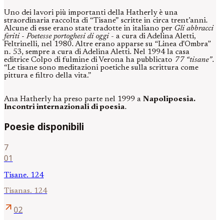
Uno dei lavori più importanti della Hatherly è una
straordinaria raccolta di “Tisane” scritte in circa trent’anni.
Alcune di esse erano state tradotte in italiano per
Gli abbracci
feriti - Poetesse portoghesi di oggi
- a cura di Adelina Aletti,
Feltrinelli, nel 1980. Altre erano apparse su “Linea d'Ombra”
n. 53, sempre a cura di Adelina Aletti. Nel 1994 la casa
editrice Colpo di fulmine di Verona ha pubblicato
77 “tisane”
.
“Le tisane sono meditazioni poetiche sulla scrittura come
pittura e filtro della vita.”
Ana Hatherly ha preso parte nel 1999 a
Napolipoesia.
Incontri internazionali di poesia
.
Poesie disponibili
7
01
Tisane. 124
Tisanas. 124
arrow_outward
02