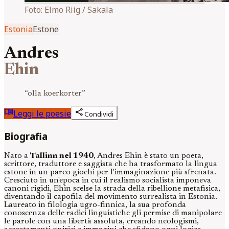
Foto:
Elmo Riig / Sakala
Estonia
Estone
Andres
Ehin
“
olla koerkorter
”
menu_book
share
Leggi le poesie
Condividi
Biografia
Nato a
Tallinn nel 1940
, Andres Ehin è stato un poeta,
scrittore, traduttore e saggista che ha trasformato la lingua
estone in un parco giochi per l'immaginazione più sfrenata.
Cresciuto in un'epoca in cui il realismo socialista imponeva
canoni rigidi, Ehin scelse la strada della ribellione metafisica,
diventando il capofila del movimento surrealista in Estonia.
Laureato in filologia ugro-finnica, la sua profonda
conoscenza delle radici linguistiche gli permise di manipolare
le parole con una libertà assoluta, creando neologismi,