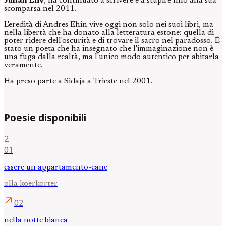
Juhan Liiv
, ha continuato a scrivere e a stupire fino alla sua
scomparsa nel 2011.
L'eredità di Andres Ehin vive oggi non solo nei suoi libri, ma
nella libertà che ha donato alla letteratura estone: quella di
poter ridere dell'oscurità e di trovare il sacro nel paradosso. È
stato un poeta che ha insegnato che l'immaginazione non è
una fuga dalla realtà, ma l'unico modo autentico per abitarla
veramente.
Ha preso parte a Sidaja a Trieste nel 2001.
Poesie disponibili
2
01
essere un appartamento-cane
olla koerkorter
arrow_outward
02
nella notte bianca