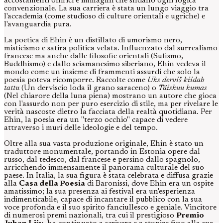
accostamenti onirici e immagini che sfidano ogni logica
convenzionale. La sua carriera è stata un lungo viaggio tra
l'accademia (come studioso di culture orientali e ugriche) e
l'avanguardia pura.
La poetica di Ehin è un distillato di umorismo nero,
misticismo e satira politica velata. Influenzato dal surrealismo
francese ma anche dalle filosofie orientali (Sufismo,
Buddhismo) e dallo sciamanesimo siberiano, Ehin vedeva il
mondo come un insieme di frammenti assurdi che solo la
poesia poteva ricomporre. Raccolte come
Uks derviš kiidab
tattu
(Un derviscio loda il grano saraceno) o
Täiskuu kumas
(Nel chiarore della luna piena) mostrano un autore che gioca
con l'assurdo non per puro esercizio di stile, ma per rivelare le
verità nascoste dietro la facciata della realtà quotidiana. Per
Ehin, la poesia era un "terzo occhio" capace di vedere
attraverso i muri delle ideologie e del tempo.
Oltre alla sua vasta produzione originale, Ehin è stato un
traduttore monumentale, portando in Estonia opere dal
russo, dal tedesco, dal francese e persino dallo spagnolo,
arricchendo immensamente il panorama culturale del suo
paese. In Italia, la sua figura è stata celebrata e diffusa grazie
alla
Casa della Poesia
di Baronissi, dove Ehin era un ospite
amatissimo; la sua presenza ai festival era un'esperienza
indimenticabile, capace di incantare il pubblico con la sua
voce profonda e il suo spirito fanciullesco e geniale. Vincitore
di numerosi premi nazionali, tra cui il prestigioso
Premio