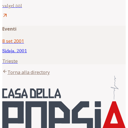
valgel ööl
arrow_outward
Eventi
8 set 2001
Sidaja. 2001
Trieste
arrow_back
Torna alla directory