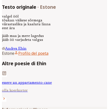
Testo originale
·
Estone
valgel ööl
tõukan väikese sõrmega
viirastusliku ja kaalutu linna
eest ära
jääb maa ja mere lagedus
jääb öö varjudeta valgus
di
Andres
Ehin
person
Estone
Profilo del poeta
Altre poesie di Ehin
article
essere un appartamento-cane
olla koerkorter
chevron_right