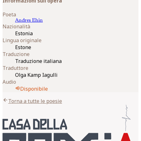
Informazioni sull'opera
Poeta
Andres
Ehin
Nazionalità
Estonia
Lingua originale
Estone
Traduzione
Traduzione italiana
Traduttore
Olga Kamp Iagulli
Audio
volume_up
Disponibile
arrow_back
Torna a tutte le poesie