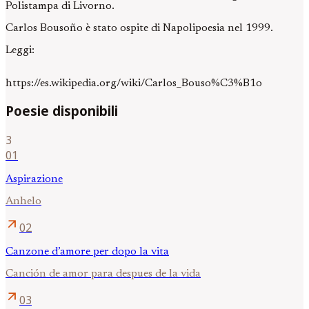
Polistampa di Livorno.
Carlos Bousoño è stato ospite di Napolipoesia nel 1999.
Leggi:
https://es.wikipedia.org/wiki/Carlos_Bouso%C3%B1o
Poesie disponibili
3
01
Aspirazione
Anhelo
arrow_outward
02
Canzone d’amore per dopo la vita
Canción de amor para despues de la vida
arrow_outward
03