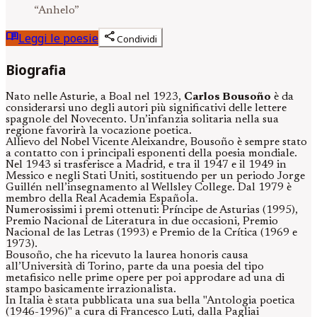
“
Anhelo
”
menu_book
share
Leggi le poesie
Condividi
Biografia
Nato nelle Asturie, a Boal nel 1923,
Carlos Bousoño
è da
considerarsi uno degli autori più significativi delle lettere
spagnole del Novecento. Un’infanzia solitaria nella sua
regione favorirà la vocazione poetica.
Allievo del Nobel Vicente Aleixandre, Bousoño è sempre stato
a contatto con i principali esponenti della poesia mondiale.
Nel 1943 si trasferisce a Madrid, e tra il 1947 e il 1949 in
Messico e negli Stati Uniti, sostituendo per un periodo Jorge
Guillén nell’insegnamento al Wellsley College. Dal 1979 è
membro della Real Academia Española.
Numerosissimi i premi ottenuti: Príncipe de Asturias (1995),
Premio Nacional de Literatura in due occasioni, Premio
Nacional de las Letras (1993) e Premio de la Crítica (1969 e
1973).
Bousoño, che ha ricevuto la laurea honoris causa
all’Università di Torino, parte da una poesia del tipo
metafisico nelle prime opere per poi approdare ad una di
stampo basicamente irrazionalista.
In Italia è stata pubblicata una sua bella "Antologia poetica
(1946-1996)" a cura di Francesco Luti, dalla Pagliai