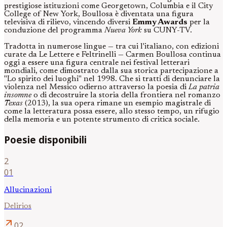
prestigiose istituzioni come Georgetown, Columbia e il City
College of New York, Boullosa è diventata una figura
televisiva di rilievo, vincendo diversi
Emmy Awards
per la
conduzione del programma
Nueva York
su CUNY-TV.
Tradotta in numerose lingue — tra cui l'italiano, con edizioni
curate da Le Lettere e Feltrinelli — Carmen Boullosa continua
oggi a essere una figura centrale nei festival letterari
mondiali, come dimostrato dalla sua storica partecipazione a
"Lo spirito dei luoghi" nel 1998. Che si tratti di denunciare la
violenza nel Messico odierno attraverso la poesia di
La patria
insomne
o di decostruire la storia della frontiera nel romanzo
Texas
(2013), la sua opera rimane un esempio magistrale di
come la letteratura possa essere, allo stesso tempo, un rifugio
della memoria e un potente strumento di critica sociale.
Poesie disponibili
2
01
Allucinazioni
Delirios
arrow_outward
02