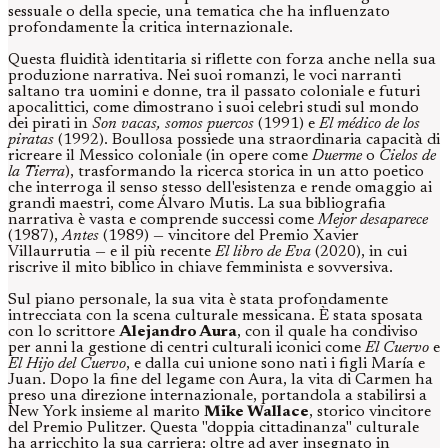
sessuale o della specie, una tematica che ha influenzato
profondamente la critica internazionale.
Questa fluidità identitaria si riflette con forza anche nella sua
produzione narrativa. Nei suoi romanzi, le voci narranti
saltano tra uomini e donne, tra il passato coloniale e futuri
apocalittici, come dimostrano i suoi celebri studi sul mondo
dei pirati in
Son vacas, somos puercos
(1991) e
El médico de los
piratas
(1992). Boullosa possiede una straordinaria capacità di
ricreare il Messico coloniale (in opere come
Duerme
o
Cielos de
la Tierra
), trasformando la ricerca storica in un atto poetico
che interroga il senso stesso dell'esistenza e rende omaggio ai
grandi maestri, come Álvaro Mutis. La sua bibliografia
narrativa è vasta e comprende successi come
Mejor desaparece
(1987),
Antes
(1989) — vincitore del Premio Xavier
Villaurrutia — e il più recente
El libro de Eva
(2020), in cui
riscrive il mito biblico in chiave femminista e sovversiva.
Sul piano personale, la sua vita è stata profondamente
intrecciata con la scena culturale messicana. È stata sposata
con lo scrittore
Alejandro Aura
, con il quale ha condiviso
per anni la gestione di centri culturali iconici come
El Cuervo
e
El Hijo del Cuervo
, e dalla cui unione sono nati i figli María e
Juan. Dopo la fine del legame con Aura, la vita di Carmen ha
preso una direzione internazionale, portandola a stabilirsi a
New York insieme al marito
Mike Wallace
, storico vincitore
del Premio Pulitzer. Questa "doppia cittadinanza" culturale
ha arricchito la sua carriera: oltre ad aver insegnato in