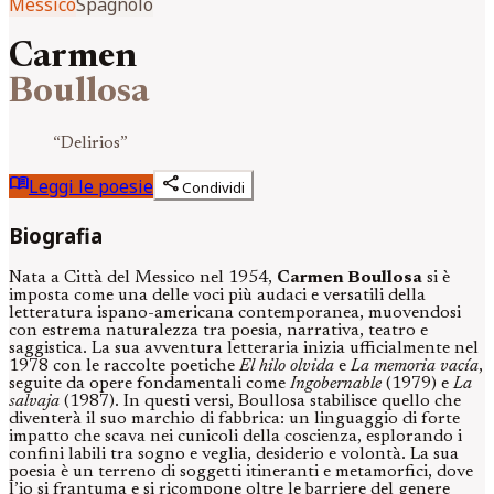
Messico
Spagnolo
Carmen
Boullosa
“
Delirios
”
menu_book
share
Leggi le poesie
Condividi
Biografia
Nata a Città del Messico nel 1954,
Carmen Boullosa
si è
imposta come una delle voci più audaci e versatili della
letteratura ispano-americana contemporanea, muovendosi
con estrema naturalezza tra poesia, narrativa, teatro e
saggistica. La sua avventura letteraria inizia ufficialmente nel
1978 con le raccolte poetiche
El hilo olvida
e
La memoria vacía
,
seguite da opere fondamentali come
Ingobernable
(1979) e
La
salvaja
(1987). In questi versi, Boullosa stabilisce quello che
diventerà il suo marchio di fabbrica: un linguaggio di forte
impatto che scava nei cunicoli della coscienza, esplorando i
confini labili tra sogno e veglia, desiderio e volontà. La sua
poesia è un terreno di soggetti itineranti e metamorfici, dove
l’io si frantuma e si ricompone oltre le barriere del genere