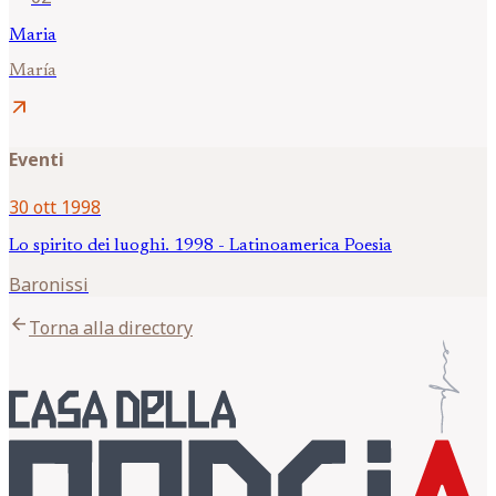
Maria
María
arrow_outward
Eventi
30 ott 1998
Lo spirito dei luoghi. 1998 - Latinoamerica Poesia
Baronissi
arrow_back
Torna alla directory