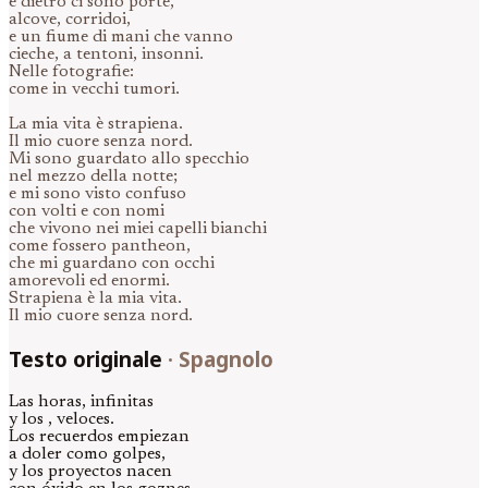
e dietro ci sono porte,
alcove, corridoi,
e un fiume di mani che vanno
cieche, a tentoni, insonni.
Nelle fotografie:
come in vecchi tumori.
La mia vita è strapiena.
Il mio cuore senza nord.
Mi sono guardato allo specchio
nel mezzo della notte;
e mi sono visto confuso
con volti e con nomi
che vivono nei miei capelli bianchi
come fossero pantheon,
che mi guardano con occhi
amorevoli ed enormi.
Strapiena è la mia vita.
Il mio cuore senza nord.
Testo originale
·
Spagnolo
Las horas, infinitas
y los , veloces.
Los recuerdos empiezan
a doler como golpes,
y los proyectos nacen