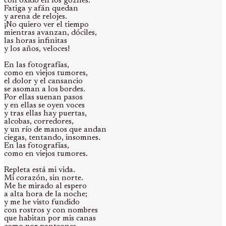
con óxido en los goznes.
Fatiga y afán quedan
y arena de relojes.
¡No quiero ver el tiempo
mientras avanzan, dóciles,
las horas infinitas
y los años, veloces!
En las fotografías,
como en viejos tumores,
el dolor y el cansancio
se asoman a los bordes.
Por ellas suenan pasos
y en ellas se oyen voces
y tras ellas hay puertas,
alcobas, corredores,
y un río de manos que andan
ciegas, tentando, insomnes.
En las fotografías,
como en viejos tumores.
Repleta está mi vida.
Mi corazón, sin norte.
Me he mirado al espero
a alta hora de la noche;
y me he visto fundido
con rostros y con nombres
que habitan por mis canas