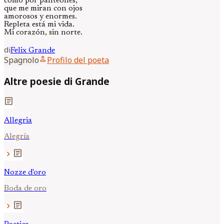
como por panteones,
que me miran con ojos
amorosos y enormes.
Repleta está mi vida.
Mi corazón, sin norte.
di
Felix
Grande
person
Spagnolo
Profilo del poeta
Altre poesie di Grande
article
Allegria
Alegría
article
chevron_right
Nozze d'oro
Boda de oro
article
chevron_right