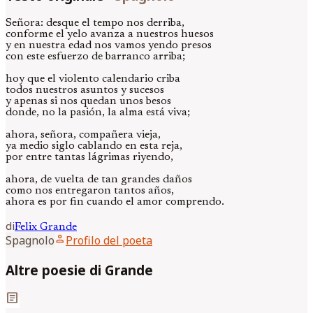
Señora: desque el tempo nos derriba,
conforme el yelo avanza a nuestros huesos
y en nuestra edad nos vamos yendo presos
con este esfuerzo de barranco arriba;
hoy que el violento calendario criba
todos nuestros asuntos y sucesos
y apenas si nos quedan unos besos
donde, no la pasión, la alma está viva;
ahora, señora, compañera vieja,
ya medio siglo cablando en esta reja,
por entre tantas lágrimas riyendo,
ahora, de vuelta de tan grandes daños
como nos entregaron tantos años,
ahora es por fin cuando el amor comprendo.
di
Felix
Grande
person
Spagnolo
Profilo del poeta
Altre poesie di Grande
article