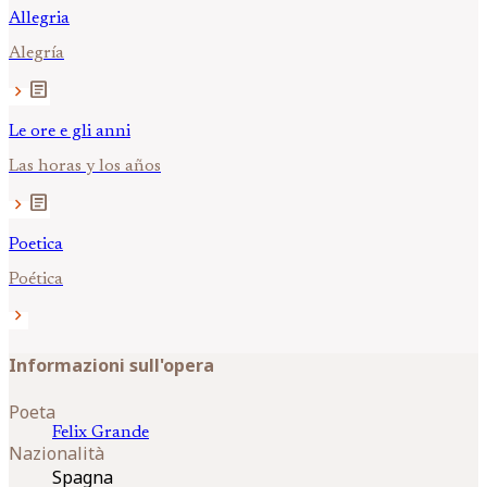
Allegria
Alegría
article
chevron_right
Le ore e gli anni
Las horas y los años
article
chevron_right
Poetica
Poética
chevron_right
Informazioni sull'opera
Poeta
Felix
Grande
Nazionalità
Spagna