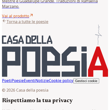
Mestre e Guadalupe Grande. Traduzioni di Raffaella
Marzano.
arrow_outward
Vai al prodotto
arrow_back
Torna a tutte le poesie
Poeti
Poesie
Eventi
Notizie
Cookie policy
Gestisci cookie
© 2026 Casa della poesia
Rispettiamo la tua privacy