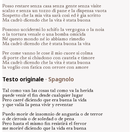
Posso restare senza casa senza gente senza visite
scalzo e senza un tozzo di pane e la dispensa vuota
Sospetto che la mia vita sarà così ed è gia scritto
Ma cadrò dicendo che la vita è stata buona
Possono uccidermi lo schifo la vergogna o la noia
o la tortura venale o una bomba omicida
Né questo mondo né io abbiamo rimedio
Ma cadrò dicendo che è stata buona la vita
Per come vanno le cose il mio cuore si colma
di porte che si chiudono con cautela e timore
Ma cadrò dicendo che la vita è stata buona
la voglio con fatica con orrore con amore
Testo originale
·
Spagnolo
Tal como van las cosas tal como va la herida
puede venir el fin desde cualquier lugar
Pero caeré diciendo que era buena la vida
y que valía la pena vivir y reventar
Puedo morir de insomnio de angustia o de terror
o de cirrosis o de soledad o de pena
Pero hasta el mismo fin resistirá el fervor
me moriré diciendo que la vida era buena