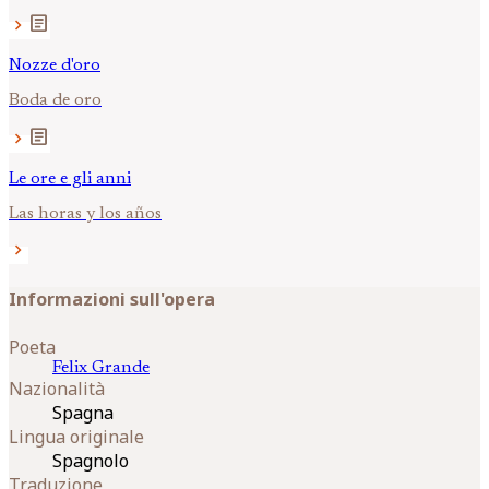
article
chevron_right
Nozze d'oro
Boda de oro
article
chevron_right
Le ore e gli anni
Las horas y los años
chevron_right
Informazioni sull'opera
Poeta
Felix
Grande
Nazionalità
Spagna
Lingua originale
Spagnolo
Traduzione