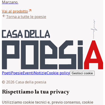
Marzano.
arrow_outward
Vai al prodotto
arrow_back
Torna a tutte le poesie
Poeti
Poesie
Eventi
Notizie
Cookie policy
Gestisci cookie
© 2026 Casa della poesia
Rispettiamo la tua privacy
Utilizziamo cookie tecnici e, previo consenso, cookie