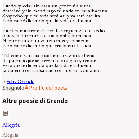
Puedo quedar sin casa sin gente sin visita
descalzo y sin mendrugo ni nada en mi alhacena
Sospecho que mi vida será así y ya está escrita
Pero caeré diciendo que la vida era buena
Pueden matarme el asco la verguenza o el tedio
o la venal tortura o una bomba homicida
Ni este mundo ni yo tenemos ya remedio
Pero caeré diciendo que era buena la vida
Tal como van las cosas mi corazón se llena
de puertas que se cierran con sigilo y temor
Pero caeré diciendo que la vida era buena
la quiero con cansancio con horror con amor
di
Felix
Grande
person
Spagnolo
Profilo del poeta
Altre poesie di Grande
article
Allegria
Alegría