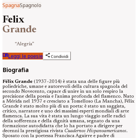
Spagna
Spagnolo
Felix
Grande
“
Alegría
”
menu_book
share
Leggi le poesie
Condividi
Biografia
Félix Grande
(1937–2014) è stata una delle figure più
poliedriche, umane e autorevoli della cultura spagnola del
secondo Novecento, capace di unire in un solo respiro la
precisione della poesia e l'anima profonda del flamenco. Nato
a Mérida nel 1937 e cresciuto a Tomelloso (La Mancha), Félix
Grande è stato molto più di un poeta: è stato un saggista,
critico, narratore e uno dei massimi esperti mondiali di arte
flamenca. La sua vita è stata un lungo viaggio nelle radici
della sofferenza e della dignità umana, segnato da una
formazione autodidatta che lo ha portato a dirigere per
decenni la prestigiosa rivista
Cuadernos Hispanoamericanos
.
Sposato con la poetessa Francisca Aguirre e padre di