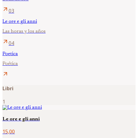
arrow_outward
03
Le ore e gli anni
Las horas y los años
arrow_outward
04
Poetica
Poética
arrow_outward
Libri
1
Le ore e gli anni
15,00