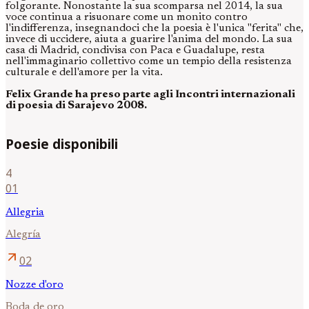
folgorante. Nonostante la sua scomparsa nel 2014, la sua
voce continua a risuonare come un monito contro
l'indifferenza, insegnandoci che la poesia è l'unica "ferita" che,
invece di uccidere, aiuta a guarire l'anima del mondo. La sua
casa di Madrid, condivisa con Paca e Guadalupe, resta
nell'immaginario collettivo come un tempio della resistenza
culturale e dell'amore per la vita.
Felix Grande ha preso parte agli Incontri internazionali
di poesia di Sarajevo 2008.
Poesie disponibili
4
01
Allegria
Alegría
arrow_outward
02
Nozze d'oro
Boda de oro