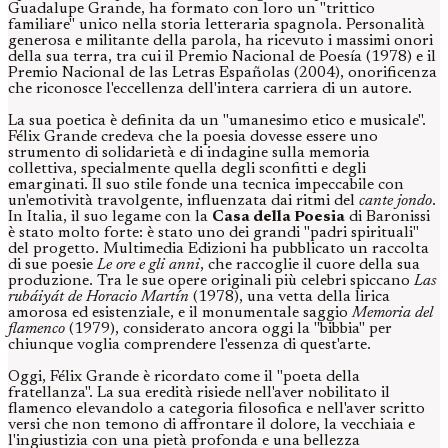
Guadalupe Grande, ha formato con loro un "trittico
familiare" unico nella storia letteraria spagnola. Personalità
generosa e militante della parola, ha ricevuto i massimi onori
della sua terra, tra cui il Premio Nacional de Poesía (1978) e il
Premio Nacional de las Letras Españolas (2004), onorificenza
che riconosce l'eccellenza dell'intera carriera di un autore.
La sua poetica è definita da un "umanesimo etico e musicale".
Félix Grande credeva che la poesia dovesse essere uno
strumento di solidarietà e di indagine sulla memoria
collettiva, specialmente quella degli sconfitti e degli
emarginati. Il suo stile fonde una tecnica impeccabile con
un'emotività travolgente, influenzata dai ritmi del
cante jondo
.
In Italia, il suo legame con la
Casa della Poesia
di Baronissi
è stato molto forte: è stato uno dei grandi "padri spirituali"
del progetto. Multimedia Edizioni ha pubblicato un raccolta
di sue poesie
Le ore e gli anni
, che raccoglie il cuore della sua
produzione. Tra le sue opere originali più celebri spiccano
Las
rubáiyát de Horacio Martín
(1978), una vetta della lirica
amorosa ed esistenziale, e il monumentale saggio
Memoria del
flamenco
(1979), considerato ancora oggi la "bibbia" per
chiunque voglia comprendere l'essenza di quest'arte.
Oggi, Félix Grande è ricordato come il "poeta della
fratellanza". La sua eredità risiede nell'aver nobilitato il
flamenco elevandolo a categoria filosofica e nell'aver scritto
versi che non temono di affrontare il dolore, la vecchiaia e
l'ingiustizia con una pietà profonda e una bellezza