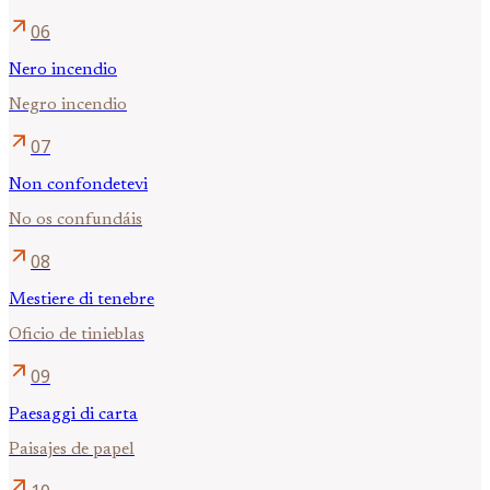
arrow_outward
06
Nero incendio
Negro incendio
arrow_outward
07
Non confondetevi
No os confundáis
arrow_outward
08
Mestiere di tenebre
Oficio de tinieblas
arrow_outward
09
Paesaggi di carta
Paisajes de papel
arrow_outward