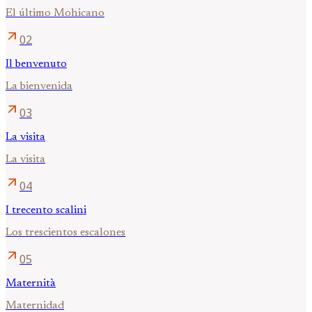
El último Mohicano
arrow_outward
02
Il benvenuto
La bienvenida
arrow_outward
03
La visita
La visita
arrow_outward
04
I trecento scalini
Los trescientos escalones
arrow_outward
05
Maternità
Maternidad