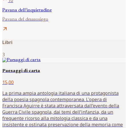
10
Pavana dell'inquietudine
Pavana del desasosiego
arrow_outward
Libri
3
Paesaggi di carta
15,00
La prima ampia antologia italiana di una protagonista
della poesia spagnola contemporanea. L'opera di
Francisca Aguirre è stata attraversata dall’evento della
Guerra Civile spagnola, dai temi dell’infanzia, da un
frequente ricorso alla mitologia classica e da una
insistente e ostinata preservazione della memoria come