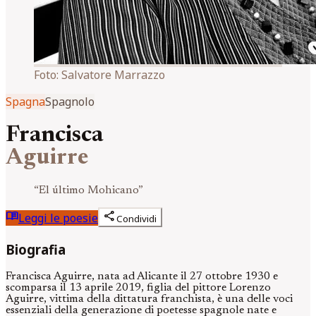
Foto:
Salvatore Marrazzo
Spagna
Spagnolo
Francisca
Aguirre
“
El último Mohicano
”
menu_book
share
Leggi le poesie
Condividi
Biografia
Francisca Aguirre, nata ad Alicante il 27 ottobre 1930 e
scomparsa il 13 aprile 2019, figlia del pittore Lorenzo
Aguirre, vittima della dittatura franchista, è una delle voci
essenziali della generazione di poetesse spagnole nate e