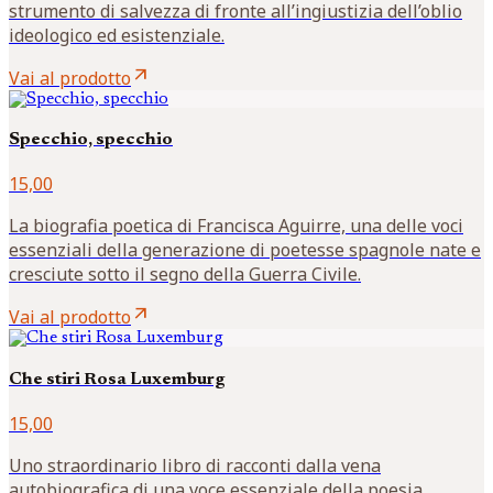
strumento di salvezza di fronte all’ingiustizia dell’oblio
ideologico ed esistenziale.
arrow_outward
Vai al prodotto
Specchio, specchio
15,00
La biografia poetica di Francisca Aguirre, una delle voci
essenziali della generazione di poetesse spagnole nate e
cresciute sotto il segno della Guerra Civile.
arrow_outward
Vai al prodotto
Che stiri Rosa Luxemburg
15,00
Uno straordinario libro di racconti dalla vena
autobiografica di una voce essenziale della poesia