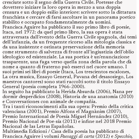
cresciute sotto il segno della Guerra Civile. Poetesse che
dovettero iniziare la loro opera in mezzo a una doppia
censura e un doppio esilio interiore: scrivere sotto la dittatura
franchista e cercare di farsi ascoltare in un panorama poetico
stabilito e occupato fondamentalmente da uomini.
Francisca Aguirre ha pubblicato il suo primo libro di poesie,
Itaca, nel 1972: da quel primo libro, la sua opera è stata
attraversata dall’evento della Guerra Civile spagnola, dai temi
dell’infanzia, da un frequente ricorso alla mitologia classica e
da una insistente e ostinata preservazione della memoria
come strumento di salvezza di fronte all’ingiustizia dell’oblio
ideologico ed esistenziale. La sua poetica è un’enunciazione
trasparente, una fuga verso quella zona della parola che dà
nome a quanto di fraterno può esserci nel cuore umano. I
suoi primi sei libri di poesie (Itaca, Los trescientos escalones,
La otra musica, Ensayo General, Pavana del desasosiego, Los
maestros cantores) sono stati raccolti sotto il titolo Ensayo
General (poesia completa 1966-2000).
In seguito ha pubblicato la Herida Absurda (2006), Nana per
dormir desperdicios (2008), Historia de una anatomia (2010)
e Conversationes con animale de compañia.
Tra i tanti riconoscimenti alla sua opera: Premio della critica
valenciana (2001), Premio Alfons el Magnànim (2007),
Premio International de Poesía Miguel Hernández (2010),
Premio Nacional de Poe-sía (2011) e infine nel 2018 Premio
Nacional de las Letras Españolas.
Multimedia Edizioni / Casa della poesia ha pubblicato di
Francisca Aguirre i volumi
Paesaggi di carta
(2012) e
Specchio,