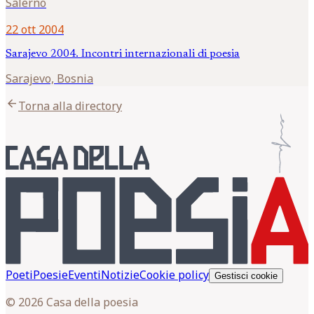
Salerno
22 ott 2004
Sarajevo 2004. Incontri internazionali di poesia
Sarajevo, Bosnia
arrow_back
Torna alla directory
Poeti
Poesie
Eventi
Notizie
Cookie policy
Gestisci cookie
© 2026 Casa della poesia