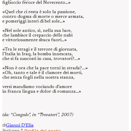
figlioccio feroce del Novecento…»
«Quel che ci resta è solo la passione,
contro dogma di morte o merce armata,
e pomeriggi interi di bel sole…»
«Nel sole antico, sì, nella sua luce,
che lambisce il crepaccio delle nubi
e vittoriosamente sbuca fuori…»
«Tra le stragi e il terrore di giornata,
l’Italia in Iraq, la bomba innescata,
che si fa nascosti in casa, trovatori?...»
«Non è ora che la pace torni in strada?...»
«Oh, tanto e tale è il clamore dei morti,
che senza fogli nella nostra stanza,
versi mandiamo vociando d’amore
in franca lingua e dolor di romanza…»
(da: “Congedo”, in “Trovatori”, 2007)
di
Gianni
D'Elia
person