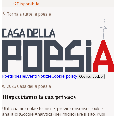
volume_up
Disponibile
arrow_back
Torna a tutte le poesie
Poeti
Poesie
Eventi
Notizie
Cookie policy
Gestisci cookie
© 2026 Casa della poesia
Rispettiamo la tua privacy
Utilizziamo cookie tecnici e, previo consenso, cookie
analitici (Google Analytics) per migliorare il sito. Puoi