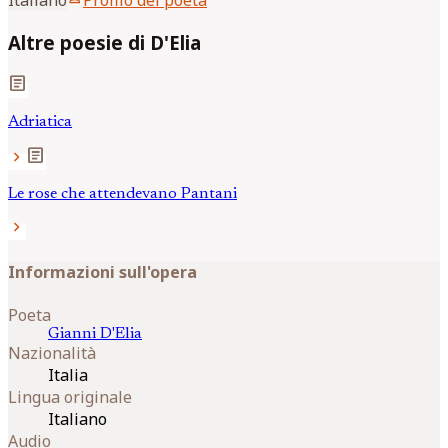
Italiano
Profilo del poeta
Altre poesie di D'Elia
article
Adriatica
article
chevron_right
Le rose che attendevano Pantani
chevron_right
Informazioni sull'opera
Poeta
Gianni
D'Elia
Nazionalità
Italia
Lingua originale
Italiano
Audio