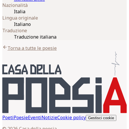
Nazionalità
Italia
Lingua originale
Italiano
Traduzione
Traduzione italiana
arrow_back
Torna a tutte le poesie
Poeti
Poesie
Eventi
Notizie
Cookie policy
Gestisci cookie
© 2026 Casa della poesia