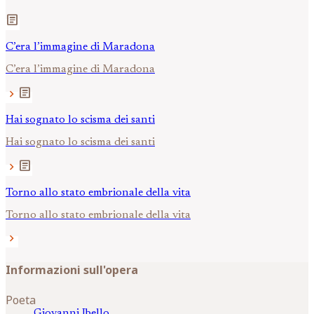
article
C’era l’immagine di Maradona
C’era l’immagine di Maradona
article
chevron_right
Hai sognato lo scisma dei santi
Hai sognato lo scisma dei santi
article
chevron_right
Torno allo stato embrionale della vita
Torno allo stato embrionale della vita
chevron_right
Informazioni sull'opera
Poeta
Giovanni
Ibello