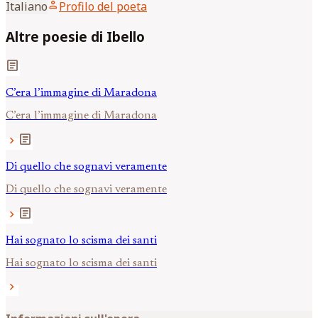
person
Italiano
Profilo del poeta
Altre poesie di Ibello
article
C’era l’immagine di Maradona
C’era l’immagine di Maradona
article
chevron_right
Di quello che sognavi veramente
Di quello che sognavi veramente
article
chevron_right
Hai sognato lo scisma dei santi
Hai sognato lo scisma dei santi
chevron_right