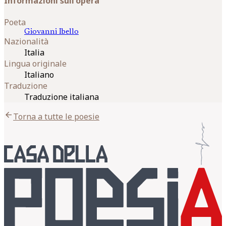
Informazioni sull'opera
Poeta
Giovanni
Ibello
Nazionalità
Italia
Lingua originale
Italiano
Traduzione
Traduzione italiana
arrow_back
Torna a tutte le poesie