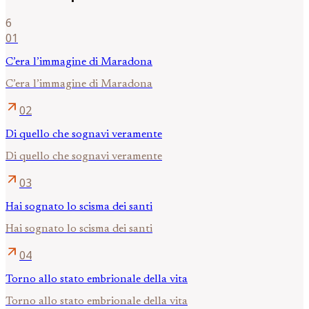
6
01
C’era l’immagine di Maradona
C’era l’immagine di Maradona
arrow_outward
02
Di quello che sognavi veramente
Di quello che sognavi veramente
arrow_outward
03
Hai sognato lo scisma dei santi
Hai sognato lo scisma dei santi
arrow_outward
04
Torno allo stato embrionale della vita
Torno allo stato embrionale della vita