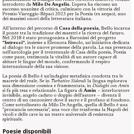
introdotto da
Milo De Angelis
. L'opera ha riscosso un
successo unanime di critica, culminato con la vittoria del
Premio Viareggio-Rèpaci 2023 per la Poesia (ex aequo), uno
dei massimi onori della letteratura italiana.
All’interno del percorso di
Casa della poesia
, Ibello incarna
il ponte tra la tradizione dei maestri e la ricerca del futuro.
Nel 2018 è stato protagonista a Baronissi del progetto
"Intrecci"
, insieme a Eleonora Rimolo, un’iniziativa dedicata
al dialogo tra le nuove promesse della parola. La sua presenza
nell'antologia per il trentennale di Casa della poesia, Poesia
come pane, testimonia la vitalità di un autore capace di
abitare le lingue del mondo, confermando il respiro
internazionale della sua visione.
La poesia di Ibello è un'indagine metafisica condotta tra le
macerie del reale. Se in
Turbative Siderali
la lingua esplorava
una dimensione cosmica e frammentata, in
Dialoghi con Amin
si fa più tesa e relazionale. La figura di
Amin
— interlocutore
invisibile, angelo caduto o doppio dell'autore — diventa il
centro di un canzoniere dove il sacro e il profano si fondono.
Come sottolineato da Milo De Angelis, quella di Ibello è una
"pronuncia necessaria", una voce che trasforma la Napoli dei
vicoli e delle cave in un teatro universale di resistenza
spirituale.
Poesie disponibili