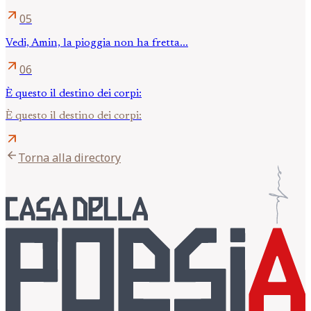
arrow_outward
05
Vedi, Amin, la pioggia non ha fretta...
arrow_outward
06
È questo il destino dei corpi:
È questo il destino dei corpi:
arrow_outward
arrow_back
Torna alla directory