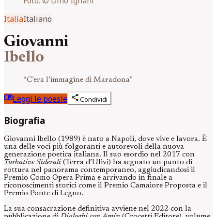
Foto:
© Dino Ignani
Italia
Italiano
Giovanni
Ibello
“
C’era l’immagine di Maradona
”
menu_book
share
Leggi le poesie
Condividi
Biografia
Giovanni Ibello (1989) è nato a Napoli, dove vive e lavora. È
una delle voci più folgoranti e autorevoli della nuova
generazione poetica italiana. Il suo esordio nel 2017 con
Turbative Siderali
(Terra d’Ulivi) ha segnato un punto di
rottura nel panorama contemporaneo, aggiudicandosi il
Premio Como Opera Prima e arrivando in finale a
riconoscimenti storici come il Premio Camaiore Proposta e il
Premio Ponte di Legno.
La sua consacrazione definitiva avviene nel 2022 con la
pubblicazione di
Dialoghi con Amin
(Crocetti Editore), volume