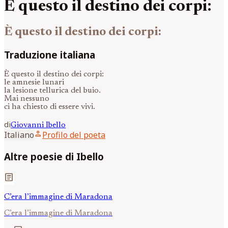
È questo il destino dei corpi:
È questo il destino dei corpi:
Traduzione italiana
È questo il destino dei corpi:
le amnesie lunari
la lesione tellurica del buio.
Mai nessuno
ci ha chiesto di essere vivi.
di
Giovanni
Ibello
person
Italiano
Profilo del poeta
Altre poesie di Ibello
article
C’era l’immagine di Maradona
C’era l’immagine di Maradona