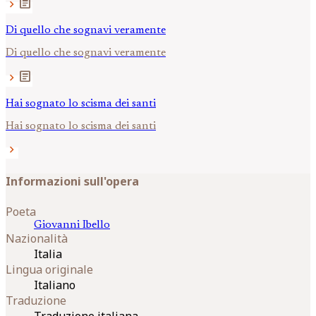
article
chevron_right
Di quello che sognavi veramente
Di quello che sognavi veramente
article
chevron_right
Hai sognato lo scisma dei santi
Hai sognato lo scisma dei santi
chevron_right
Informazioni sull'opera
Poeta
Giovanni
Ibello
Nazionalità
Italia
Lingua originale
Italiano
Traduzione