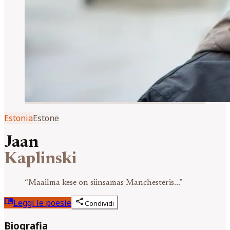
Estonia
Estone
Jaan
Kaplinski
“
Maailma kese on siinsamas Manchesteris...
”
menu_book
share
Leggi le poesie
Condividi
Biografia