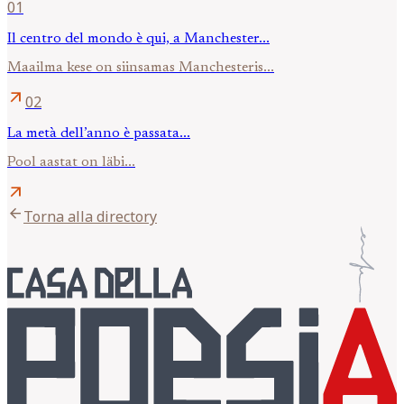
01
Il centro del mondo è qui, a Manchester...
Maailma kese on siinsamas Manchesteris...
arrow_outward
02
La metà dell’anno è passata...
Pool aastat on läbi...
arrow_outward
arrow_back
Torna alla directory