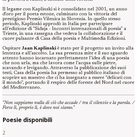
Il legame con Kaplinski si è consolidato nel 2001, un anno
d'oro per il poeta estone, culminato con la vittoria del
prestigioso Premio Vilenica in Slovenia. In quello stesso
periodo, Kaplinski approdò in Italia per partecipare
all’edizione di "Sidaja - Incontri internazionali di poesia" a
Trieste, in una rassegna che vedeva la collaborazione e il
cuore pulsante di Casa della poesia e Multimedia Edizioni.
Ospitare
Jaan Kaplinski
è stato per il progetto un invito alla
lentezza e all’ascolto. La sua presenza mite e il suo sguardo
attento hanno incarnato perfettamente l’idea di una poesia
che non urla, ma che lavora come l’acqua sulle pietre,
scavando e levigando. Attraverso la pubblicazione dei suoi
testi, Casa della poesia ha permesso al pubblico italiano di
scoprire un maestro che ci ha insegnato a essere "delicati con
il mondo", portando il respiro delle foreste del Nord nel cuore
del Mediterraneo.
"Non sappiamo nulla di ciò che accade / tra il silenzio e la parola. /
Forse lì, proprio lì, è dove noi siamo."
Poesie disponibili
2