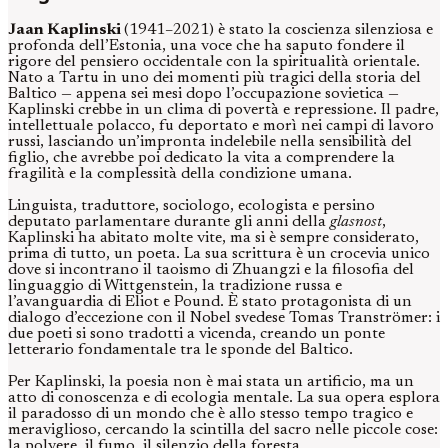
Jaan Kaplinski
(1941–2021) è stato la coscienza silenziosa e
profonda dell’Estonia, una voce che ha saputo fondere il
rigore del pensiero occidentale con la spiritualità orientale.
Nato a Tartu in uno dei momenti più tragici della storia del
Baltico — appena sei mesi dopo l’occupazione sovietica —
Kaplinski crebbe in un clima di povertà e repressione. Il padre,
intellettuale polacco, fu deportato e morì nei campi di lavoro
russi, lasciando un’impronta indelebile nella sensibilità del
figlio, che avrebbe poi dedicato la vita a comprendere la
fragilità e la complessità della condizione umana.
Linguista, traduttore, sociologo, ecologista e persino
deputato parlamentare durante gli anni della
glasnost
,
Kaplinski ha abitato molte vite, ma si è sempre considerato,
prima di tutto, un poeta. La sua scrittura è un crocevia unico
dove si incontrano il taoismo di Zhuangzi e la filosofia del
linguaggio di Wittgenstein, la tradizione russa e
l’avanguardia di Eliot e Pound. È stato protagonista di un
dialogo d’eccezione con il Nobel svedese Tomas Tranströmer: i
due poeti si sono tradotti a vicenda, creando un ponte
letterario fondamentale tra le sponde del Baltico.
Per Kaplinski, la poesia non è mai stata un artificio, ma un
atto di conoscenza e di ecologia mentale. La sua opera esplora
il paradosso di un mondo che è allo stesso tempo tragico e
meraviglioso, cercando la scintilla del sacro nelle piccole cose:
la polvere, il fumo, il silenzio della foresta.