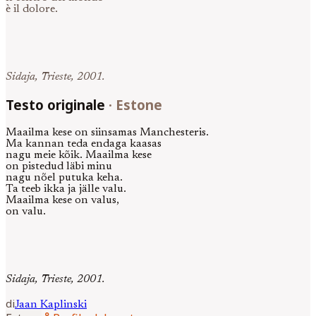
è il dolore.
Sidaja, Trieste, 2001.
Testo originale
·
Estone
Maailma kese on siinsamas Manchesteris.
Ma kannan teda endaga kaasas
nagu meie kõik. Maailma kese
on pistedud läbi minu
nagu nõel putuka keha.
Ta teeb ikka ja jälle valu.
Maailma kese on valus,
on valu.
Sidaja, Trieste, 2001.
di
Jaan
Kaplinski