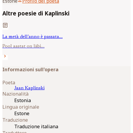
person
Estone
Profilo del poeta
Altre poesie di Kaplinski
article
La metà dell’anno è passata...
Pool aastat on läbi...
chevron_right
Informazioni sull'opera
Poeta
Jaan
Kaplinski
Nazionalità
Estonia
Lingua originale
Estone
Traduzione
Traduzione italiana
Traduttore