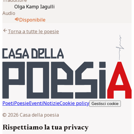
Olga Kamp Iagulli
Audio
volume_up
Disponibile
arrow_back
Torna a tutte le poesie
Poeti
Poesie
Eventi
Notizie
Cookie policy
Gestisci cookie
© 2026 Casa della poesia
Rispettiamo la tua privacy