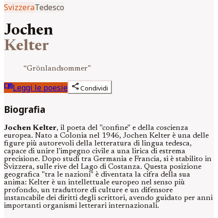
Svizzera
Tedesco
Jochen
Kelter
“
Grönlandsommer
”
menu_book
share
Leggi le poesie
Condividi
Biografia
Jochen Kelter
, il poeta del "confine" e della coscienza
europea. Nato a Colonia nel 1946, Jochen Kelter è una delle
figure più autorevoli della letteratura di lingua tedesca,
capace di unire l'impegno civile a una lirica di estrema
precisione. Dopo studi tra Germania e Francia, si è stabilito in
Svizzera, sulle rive del Lago di Costanza. Questa posizione
geografica "tra le nazioni" è diventata la cifra della sua
anima: Kelter è un intellettuale europeo nel senso più
profondo, un traduttore di culture e un difensore
instancabile dei diritti degli scrittori, avendo guidato per anni
importanti organismi letterari internazionali.