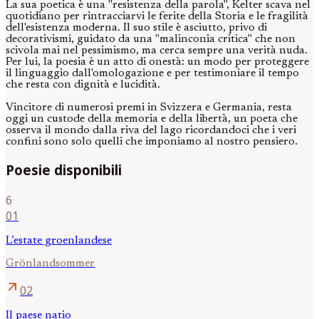
La sua poetica è una "resistenza della parola", Kelter scava nel
quotidiano per rintracciarvi le ferite della Storia e le fragilità
dell'esistenza moderna. Il suo stile è asciutto, privo di
decorativismi, guidato da una "malinconia critica" che non
scivola mai nel pessimismo, ma cerca sempre una verità nuda.
Per lui, la poesia è un atto di onestà: un modo per proteggere
il linguaggio dall'omologazione e per testimoniare il tempo
che resta con dignità e lucidità.
Vincitore di numerosi premi in Svizzera e Germania, resta
oggi un custode della memoria e della libertà, un poeta che
osserva il mondo dalla riva del lago ricordandoci che i veri
confini sono solo quelli che imponiamo al nostro pensiero.
Poesie disponibili
6
01
L’estate groenlandese
Grönlandsommer
arrow_outward
02
Il paese natio