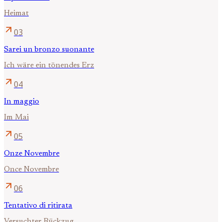
Heimat
arrow_outward
03
Sarei un bronzo suonante
Ich wäre ein tönendes Erz
arrow_outward
04
In maggio
Im Mai
arrow_outward
05
Onze Novembre
Once Novembre
arrow_outward
06
Tentativo di ritirata
Versuchter Rückzug