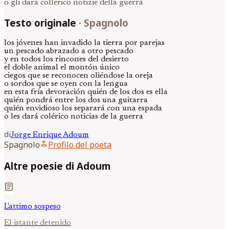
o gli darà collerico notizie della guerra
Testo originale
·
Spagnolo
los jóvenes han invadido la tierra por parejas
un pescado abrazado a otro pescado
y en todos los rincones del desierto
el doble animal el montón único
ciegos que se reconocen oliéndose la oreja
o sordos que se oyen con la lengua
en esta fría devoración quién de los dos es ella
quién pondrá entre los dos una guitarra
quién envidioso los separará con una espada
o les dará colérico noticias de la guerra
di
Jorge Enrique
Adoum
person
Spagnolo
Profilo del poeta
Altre poesie di Adoum
article
L'attimo sospeso
El istante detenido