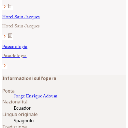
article
chevron_right
Hotel Sain-Jacques
Hotel Sain-Jacques
article
chevron_right
Passatologia
Pasadología
chevron_right
Informazioni sull'opera
Poeta
Jorge Enrique
Adoum
Nazionalità
Ecuador
Lingua originale
Spagnolo
Traduzione