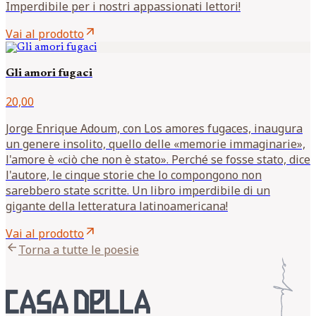
Imperdibile per i nostri appassionati lettori!
arrow_outward
Vai al prodotto
Gli amori fugaci
20,00
Jorge Enrique Adoum, con Los amores fugaces, inaugura
un genere insolito, quello delle «memorie immaginarie»,
l'amore è «ciò che non è stato». Perché se fosse stato, dice
l'autore, le cinque storie che lo compongono non
sarebbero state scritte. Un libro imperdibile di un
gigante della letteratura latinoamericana!
arrow_outward
Vai al prodotto
arrow_back
Torna a tutte le poesie