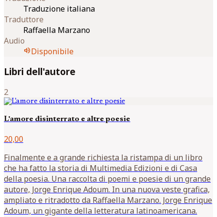
Traduzione italiana
Traduttore
Raffaella Marzano
Audio
volume_up
Disponibile
Libri dell'autore
2
L'amore disinterrato e altre poesie
20,00
Finalmente e a grande richiesta la ristampa di un libro
che ha fatto la storia di Multimedia Edizioni e di Casa
della poesia. Una raccolta di poemi e poesie di un grande
autore, Jorge Enrique Adoum. In una nuova veste grafica,
ampliato e ritradotto da Raffaella Marzano. Jorge Enrique
Adoum, un gigante della letteratura latinoamericana.