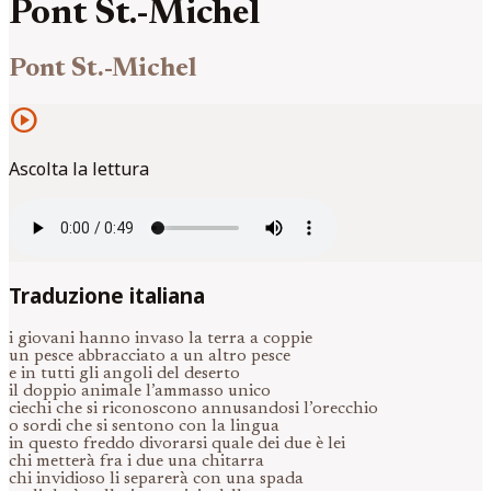
Pont St.-Michel
Pont St.-Michel
play_circle
Ascolta la lettura
Traduzione italiana
i giovani hanno invaso la terra a coppie
un pesce abbracciato a un altro pesce
e in tutti gli angoli del deserto
il doppio animale l’ammasso unico
ciechi che si riconoscono annusandosi l’orecchio
o sordi che si sentono con la lingua
in questo freddo divorarsi quale dei due è lei
chi metterà fra i due una chitarra
chi invidioso li separerà con una spada