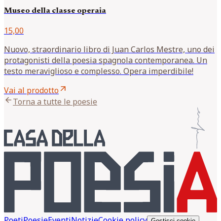
Museo della classe operaia
15,00
Nuovo, straordinario libro di Juan Carlos Mestre, uno dei
protagonisti della poesia spagnola contemporanea. Un
testo meraviglioso e complesso. Opera imperdibile!
arrow_outward
Vai al prodotto
arrow_back
Torna a tutte le poesie
Poeti
Poesie
Eventi
Notizie
Cookie policy
Gestisci cookie