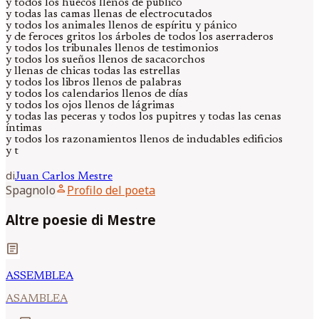
y todos los huecos llenos de público
y todas las camas llenas de electrocutados
y todos los animales llenos de espíritu y pánico
y de feroces gritos los árboles de todos los aserraderos
y todos los tribunales llenos de testimonios
y todos los sueños llenos de sacacorchos
y llenas de chicas todas las estrellas
y todos los libros llenos de palabras
y todos los calendarios llenos de días
y todos los ojos llenos de lágrimas
y todas las peceras y todos los pupitres y todas las cenas
íntimas
y todos los razonamientos llenos de indudables edificios
y t
di
Juan Carlos
Mestre
person
Spagnolo
Profilo del poeta
Altre poesie di Mestre
article
ASSEMBLEA
ASAMBLEA