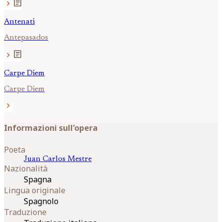
article
chevron_right
Antenati
Antepasados
article
chevron_right
Carpe Diem
Carpe Diem
chevron_right
Informazioni sull'opera
Poeta
Juan Carlos
Mestre
Nazionalità
Spagna
Lingua originale
Spagnolo
Traduzione