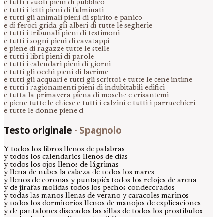
e tutti i vuoti pieni di pubblico
e tutti i letti pieni di fulminati
e tutti gli animali pieni di spirito e panico
e di feroci grida gli alberi di tutte le segherie
e tutti i tribunali pieni di testimoni
e tutti i sogni pieni di cavatappi
e piene di ragazze tutte le stelle
e tutti i libri pieni di parole
e tutti i calendari pieni di giorni
e tutti gli occhi pieni di lacrime
e tutti gli acquari e tutti gli scrittoi e tutte le cene intime
e tutti i ragionamenti pieni di indubitabili edifici
e tutta la primavera piena di mosche e crisantemi
e piene tutte le chiese e tutti i calzini e tutti i parrucchieri
e tutte le donne piene d
Testo originale
·
Spagnolo
Y todos los libros llenos de palabras
y todos los calendarios llenos de días
y todos los ojos llenos de lágrimas
y llena de nubes la cabeza de todos los mares
y llenos de coronas y puntapiés todos los relojes de arena
y de jirafas molidas todos los pechos condecorados
y todas las manos llenas de verano y caracoles marinos
y todos los dormitorios llenos de manojos de explicaciones
y de pantalones disecados las sillas de todos los prostíbulos