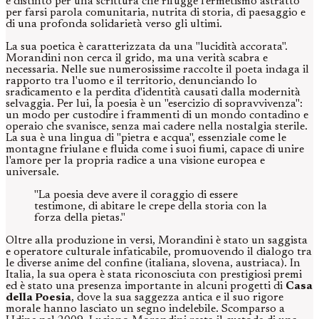
è distinto per una scrittura che rifugge l'ermetismo astratto
per farsi parola comunitaria, nutrita di storia, di paesaggio e
di una profonda solidarietà verso gli ultimi.
La sua poetica è caratterizzata da una "lucidità accorata".
Morandini non cerca il grido, ma una verità scabra e
necessaria. Nelle sue numerosissime raccolte il poeta indaga il
rapporto tra l'uomo e il territorio, denunciando lo
sradicamento e la perdita d'identità causati dalla modernità
selvaggia. Per lui, la poesia è un "esercizio di sopravvivenza":
un modo per custodire i frammenti di un mondo contadino e
operaio che svanisce, senza mai cadere nella nostalgia sterile.
La sua è una lingua di "pietra e acqua", essenziale come le
montagne friulane e fluida come i suoi fiumi, capace di unire
l'amore per la propria radice a una visione europea e
universale.
"La poesia deve avere il coraggio di essere
testimone, di abitare le crepe della storia con la
forza della pietas."
Oltre alla produzione in versi, Morandini è stato un saggista
e operatore culturale infaticabile, promuovendo il dialogo tra
le diverse anime del confine (italiana, slovena, austriaca). In
Italia, la sua opera è stata riconosciuta con prestigiosi premi
ed è stato una presenza importante in alcuni progetti di
Casa
della Poesia
, dove la sua saggezza antica e il suo rigore
morale hanno lasciato un segno indelebile. Scomparso a