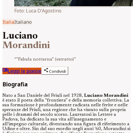
Foto:
Luca D'Agostino
Italia
Italiano
Luciano
Morandini
“
"Fabula notturna" (estratto)
”
menu_book
share
Leggi le poesie
Condividi
Biografia
Nato a San Daniele del Friuli nel 1928,
Luciano Morandini
è stato il poeta della "frontiera" e della memoria collettiva. La
sua formazione è profondamente radicata nelle ferite e nelle
speranze del Friuli, una regione che ha vissuto sulla propria
pelle i drammi del secolo scorso. Laureatosi in Lettere a
Padova, ha dedicato la sua vita all'insegnamento e
all'impegno culturale, diventando una figura di riferimento a
Udine e oltre. Sin dal suo esordio negli anni '60, Morandini si