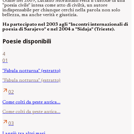
Udine nel 2009, Luciano Morandini resta il custode di una
"poesia civile" intesa come atto di civiltà, un autore
indispensabile per chiunque cerchi nella parola non solo
bellezza, ma anche verità e giustizia.
Ha partecipato nel 2003 agli "Incontri internazionali di
poesia di Sarajevo" e nel 2004 a "Sidaja" (Trieste).
Poesie disponibili
4
01
"Fabula notturna" (estratto)
"Fabula notturna" (estratto)
arrow_outward
02
Come colti da peste antica...
Come colti da peste antica...
arrow_outward
03
Laggiù tra altri mari...