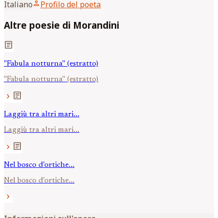
person
Italiano
Profilo del poeta
Altre poesie di Morandini
article
"Fabula notturna" (estratto)
"Fabula notturna" (estratto)
article
chevron_right
Laggiù tra altri mari...
Laggiù tra altri mari...
article
chevron_right
Nel bosco d’ortiche...
Nel bosco d’ortiche...
chevron_right