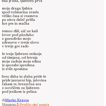
bila je bila, ljubezen prva
moja druga ljubica
spod rožmarina zrasla
veliko časa si vzameva
pa nisva daleč prišla
kot pes in mačka
temno diši, nič ne kali
lovor pod pàzduho
z gnezdivko mojo
zdrsneva v tretje slovo
v tretje gre rado
še traja ljubezen sedanja
od timjana, od šetraja
moja zadnja moja edina
iz spozabe spredena
iz svile spomina
brez dùha in sluha pride še
pride jantarni hip, jalovina
čakam te, brezsrčna ura
z novčičem za ljubezen
pod jezikom iz pelina
di
Marko
Kravos
person
Sloveno
Profilo del poeta