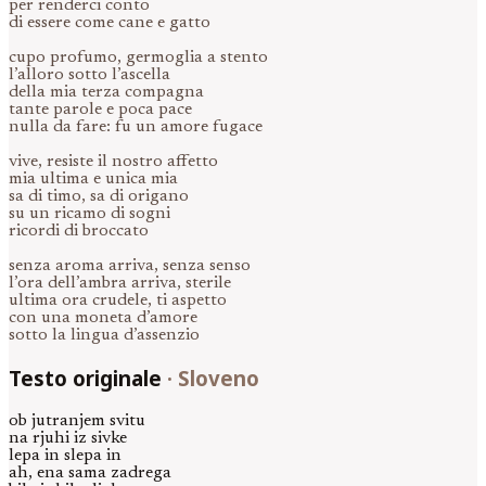
per renderci conto
di essere come cane e gatto
cupo profumo, germoglia a stento
l’alloro sotto l’ascella
della mia terza compagna
tante parole e poca pace
nulla da fare: fu un amore fugace
vive, resiste il nostro affetto
mia ultima e unica mia
sa di timo, sa di origano
su un ricamo di sogni
ricordi di broccato
senza aroma arriva, senza senso
l’ora dell’ambra arriva, sterile
ultima ora crudele, ti aspetto
con una moneta d’amore
sotto la lingua d’assenzio
Testo originale
·
Sloveno
ob jutranjem svitu
na rjuhi iz sivke
lepa in slepa in
ah, ena sama zadrega