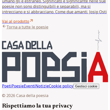
umano gli è estraneo. Significato e significante nelle sue
poesie non sono distinguibili e separabili, ma si
intrecciano e si abbracciano. Come due amanti. Josip Osti
arrow_outward
Vai al prodotto
arrow_back
Torna a tutte le poesie
Poeti
Poesie
Eventi
Notizie
Cookie policy
Gestisci cookie
© 2026 Casa della poesia
Rispettiamo la tua privacy