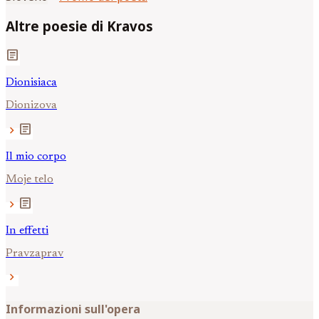
Altre poesie di Kravos
article
Dionisiaca
Dionizova
article
chevron_right
Il mio corpo
Moje telo
article
chevron_right
In effetti
Pravzaprav
chevron_right
Informazioni sull'opera