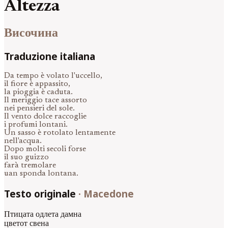
Altezza
Височина
Traduzione italiana
Da tempo è volato l'uccello,
il fiore è appassito,
la pioggia è caduta.
Il meriggio tace assorto
nei pensieri del sole.
Il vento dolce raccoglie
i profumi lontani.
Un sasso è rotolato lentamente
nell'acqua.
Dopo molti secoli forse
il suo guizzo
farà tremolare
uan sponda lontana.
Testo originale
·
Macedone
Птицата одлета дамна
цветот свена