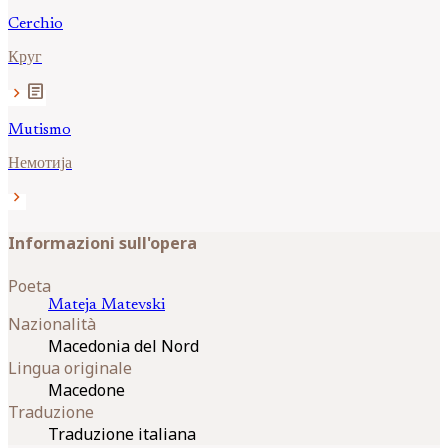
Cerchio
Круг
article
chevron_right
Mutismo
Немотија
chevron_right
Informazioni sull'opera
Poeta
Mateja
Matevski
Nazionalità
Macedonia del Nord
Lingua originale
Macedone
Traduzione
Traduzione italiana