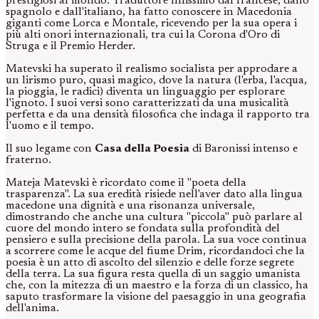
prestigiosi al mondo. Traduttore finissimo dal francese, dallo
spagnolo e dall'italiano, ha fatto conoscere in Macedonia
giganti come Lorca e Montale, ricevendo per la sua opera i
più alti onori internazionali, tra cui la Corona d'Oro di
Struga e il Premio Herder.
Matevski ha superato il realismo socialista per approdare a
un lirismo puro, quasi magico, dove la natura (l'erba, l'acqua,
la pioggia, le radici) diventa un linguaggio per esplorare
l'ignoto. I suoi versi sono caratterizzati da una musicalità
perfetta e da una densità filosofica che indaga il rapporto tra
l'uomo e il tempo.
Il suo legame con
Casa della Poesia
di Baronissi intenso e
fraterno.
Mateja Matevski è ricordato come il "poeta della
trasparenza". La sua eredità risiede nell'aver dato alla lingua
macedone una dignità e una risonanza universale,
dimostrando che anche una cultura "piccola" può parlare al
cuore del mondo intero se fondata sulla profondità del
pensiero e sulla precisione della parola. La sua voce continua
a scorrere come le acque del fiume Drim, ricordandoci che la
poesia è un atto di ascolto del silenzio e delle forze segrete
della terra. La sua figura resta quella di un saggio umanista
che, con la mitezza di un maestro e la forza di un classico, ha
saputo trasformare la visione del paesaggio in una geografia
dell'anima.