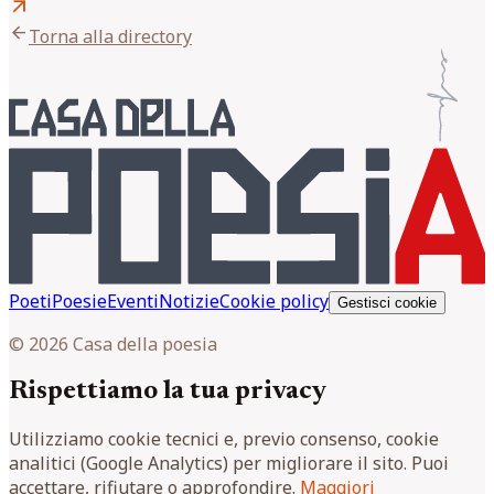
arrow_outward
arrow_back
Torna alla directory
Poeti
Poesie
Eventi
Notizie
Cookie policy
Gestisci cookie
© 2026 Casa della poesia
Rispettiamo la tua privacy
Utilizziamo cookie tecnici e, previo consenso, cookie
analitici (Google Analytics) per migliorare il sito. Puoi
accettare, rifiutare o approfondire.
Maggiori