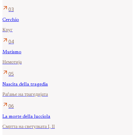
arrow_outward
03
Cerchio
Круг
arrow_outward
04
Mutismo
Немотија
arrow_outward
05
Nascita della tragedia
Раѓање на трагедијата
arrow_outward
06
La morte della lucciola
Смртта на светулката I, II