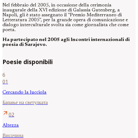
Nel febbraio del 2005, in occasione della cerimonia
inaugurale della XVI edizione di Galassia Gutenberg, a
Napoli, gli è stato assegnato il "Premio Mediterraneo di
Letteratura 2005", per la grande opera di comunicazione e
dialogo interculturale svolta sia come giornalista che come
poeta.
Ha partecipato nel 2005 agli Incontri internazionali di
poesia di Sarajevo.
Poesie disponibili
6
01
Cercando la lucciola
Барање на светулката
arrow_outward
02
Altezza
Височина