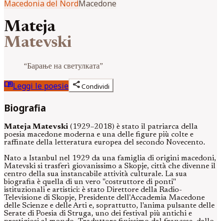
Macedonia del Nord
Macedone
Mateja
Matevski
“
Барање на светулката
”
menu_book
share
Leggi le poesie
Condividi
Biografia
Mateja Matevski
(1929–2018) è stato il patriarca della
poesia macedone moderna e una delle figure più colte e
raffinate della letteratura europea del secondo Novecento.
Nato a Istanbul nel 1929 da una famiglia di origini macedoni,
Matevski si trasferì giovanissimo a Skopje, città che divenne il
centro della sua instancabile attività culturale. La sua
biografia è quella di un vero "costruttore di ponti"
istituzionali e artistici: è stato Direttore della Radio-
Televisione di Skopje, Presidente dell'Accademia Macedone
delle Scienze e delle Arti e, soprattutto, l'anima pulsante delle
Serate di Poesia di Struga, uno dei festival più antichi e