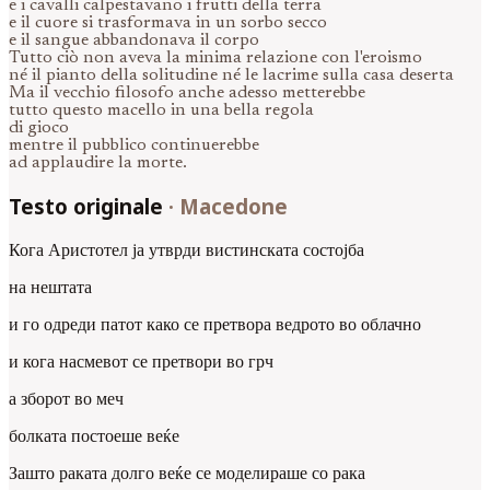
e i cavalli calpestavano i frutti della terra
e il cuore si trasformava in un sorbo secco
e il sangue abbandonava il corpo
Tutto ciò non aveva la minima relazione con l'eroismo
né il pianto della solitudine né le lacrime sulla casa deserta
Ma il vecchio filosofo anche adesso metterebbe
tutto questo macello in una bella regola
di gioco
mentre il pubblico continuerebbe
ad applaudire la morte.
Testo originale
·
Macedone
Кога Аристотел ја утврди вистинската состојба
на нештата
и го одреди патот како се претвора ведрото во облачно
и кога насмевот се претвори во грч
а зборот во меч
болката постоеше веќе
Зашто раката долго веќе се моделираше со рака