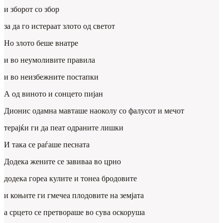
и зборот со збор
за да го истераат злото од светот
Но злото беше внатре
и во неумоливите правила
и во неизбежните постапки
А од виното и сонцето пијан
Дионис одамна мавташе наоколу со фалусот и мечот
терајќи ги да пеат одраните лишки
И така се раѓаше песната
Додека жените се завиваа во црно
додека гореа кулите и тонеа бродовите
и коњите ги гмечеа плодовите на земјата
а срцето се претвораше во сува оскоруша