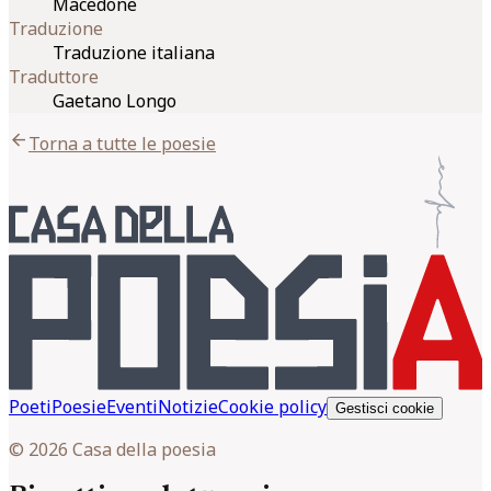
Macedone
Traduzione
Traduzione italiana
Traduttore
Gaetano Longo
arrow_back
Torna a tutte le poesie
Poeti
Poesie
Eventi
Notizie
Cookie policy
Gestisci cookie
© 2026 Casa della poesia