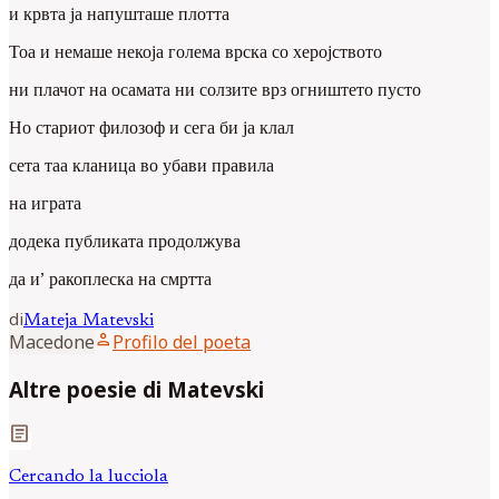
и крвта ја напушташе плотта
Тоа и немаше некоја голема врска со херојството
ни плачот на осамата ни солзите врз огништето пусто
Но стариот филозоф и сега би ја клал
сета таа кланица во убави правила
на играта
додека публиката продолжува
да и’ ракоплеска на смртта
di
Mateja
Matevski
person
Macedone
Profilo del poeta
Altre poesie di Matevski
article
Cercando la lucciola