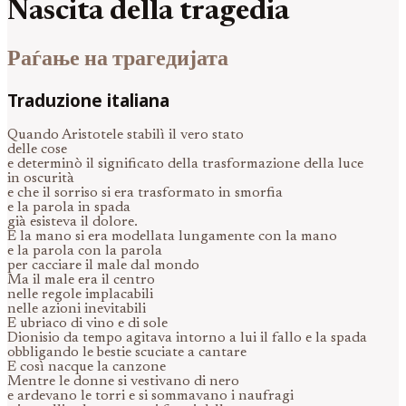
Nascita della tragedia
Раѓање на трагедијата
Traduzione italiana
Quando Aristotele stabilì il vero stato
delle cose
e determinò il significato della trasformazione della luce
in oscurità
e che il sorriso si era trasformato in smorfia
e la parola in spada
già esisteva il dolore.
E la mano si era modellata lungamente con la mano
e la parola con la parola
per cacciare il male dal mondo
Ma il male era il centro
nelle regole implacabili
nelle azioni inevitabili
E ubriaco di vino e di sole
Dionisio da tempo agitava intorno a lui il fallo e la spada
obbligando le bestie scuciate a cantare
E così nacque la canzone
Mentre le donne si vestivano di nero
e ardevano le torri e si sommavano i naufragi