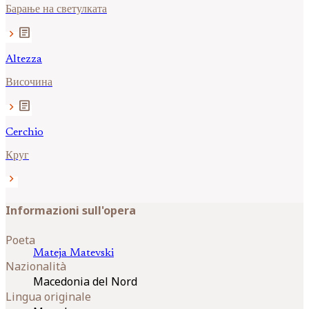
Барање на светулката
article
chevron_right
Altezza
Височина
article
chevron_right
Cerchio
Круг
chevron_right
Informazioni sull'opera
Poeta
Mateja
Matevski
Nazionalità
Macedonia del Nord
Lingua originale