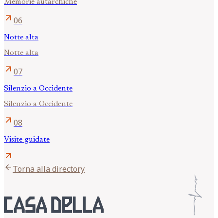
Memorie autarchiche
arrow_outward
06
Notte alta
Notte alta
arrow_outward
07
Silenzio a Occidente
Silenzio a Occidente
arrow_outward
08
Visite guidate
arrow_outward
arrow_back
Torna alla directory