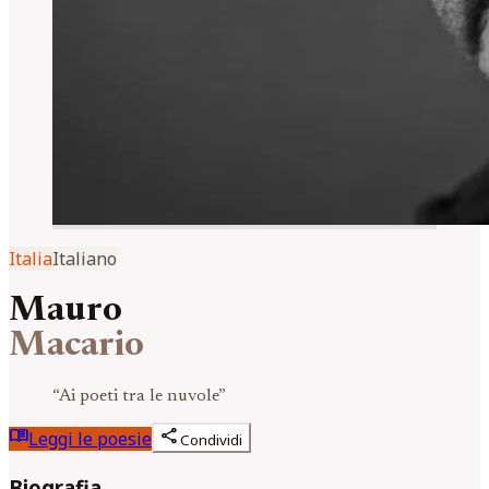
Italia
Italiano
Mauro
Macario
“
Ai poeti tra le nuvole
”
menu_book
share
Leggi le poesie
Condividi
Biografia