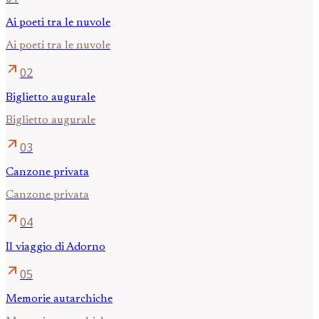
Ai poeti tra le nuvole
Ai poeti tra le nuvole
arrow_outward
02
Biglietto augurale
Biglietto augurale
arrow_outward
03
Canzone privata
Canzone privata
arrow_outward
04
Il viaggio di Adorno
arrow_outward
05
Memorie autarchiche