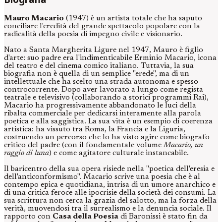
Mauro Macario
(1947) è un artista totale che ha saputo
conciliare l'eredità del grande spettacolo popolare con la
radicalità della poesia di impegno civile e visionario.
Nato a Santa Margherita Ligure nel 1947, Mauro è figlio
d'arte: suo padre era l'indimenticabile Erminio Macario, icona
del teatro e del cinema comico italiano. Tuttavia, la sua
biografia non è quella di un semplice "erede", ma di un
intellettuale che ha scelto una strada autonoma e spesso
controcorrente. Dopo aver lavorato a lungo come regista
teatrale e televisivo (collaborando a storici programmi Rai),
Macario ha progressivamente abbandonato le luci della
ribalta commerciale per dedicarsi interamente alla parola
poetica e alla saggistica. La sua vita è un esempio di coerenza
artistica: ha vissuto tra Roma, la Francia e la Liguria,
costruendo un percorso che lo ha visto agire come biografo
critico del padre (con il fondamentale volume
Macario, un
raggio di luna
) e come agitatore culturale instancabile.
Il baricentro della sua opera risiede nella "poetica dell'eresia e
dell'anticonformismo". Macario scrive una poesia che è al
contempo epica e quotidiana, intrisa di un umore anarchico e
di una critica feroce alle ipocrisie della società dei consumi. La
sua scrittura non cerca la grazia del salotto, ma la forza della
verità, muovendosi tra il surrealismo e la denuncia sociale. Il
rapporto con
Casa della Poesia
di Baronissi è stato fin da