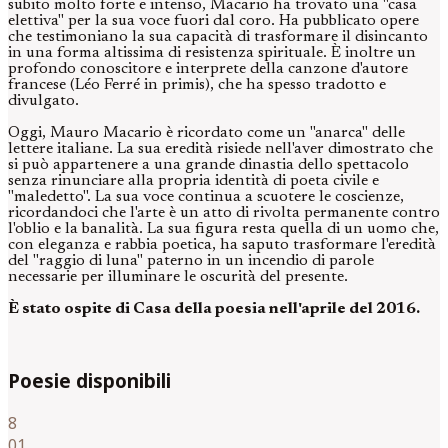
subito molto forte e intenso, Macario ha trovato una "casa
elettiva" per la sua voce fuori dal coro. Ha pubblicato opere
che testimoniano la sua capacità di trasformare il disincanto
in una forma altissima di resistenza spirituale. È inoltre un
profondo conoscitore e interprete della canzone d'autore
francese (Léo Ferré in primis), che ha spesso tradotto e
divulgato.
Oggi, Mauro Macario è ricordato come un "anarca" delle
lettere italiane. La sua eredità risiede nell'aver dimostrato che
si può appartenere a una grande dinastia dello spettacolo
senza rinunciare alla propria identità di poeta civile e
"maledetto". La sua voce continua a scuotere le coscienze,
ricordandoci che l'arte è un atto di rivolta permanente contro
l'oblio e la banalità. La sua figura resta quella di un uomo che,
con eleganza e rabbia poetica, ha saputo trasformare l'eredità
del "raggio di luna" paterno in un incendio di parole
necessarie per illuminare le oscurità del presente.
È stato ospite di Casa della poesia nell'aprile del 2016.
Poesie disponibili
8
01