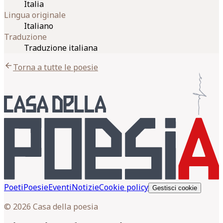
Italia
Lingua originale
Italiano
Traduzione
Traduzione italiana
arrow_back
Torna a tutte le poesie
Poeti
Poesie
Eventi
Notizie
Cookie policy
Gestisci cookie
© 2026 Casa della poesia