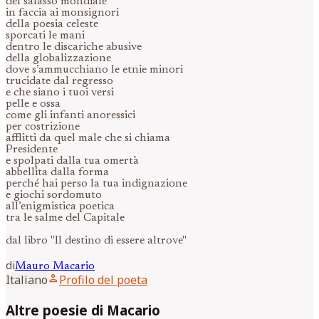
del salasso mondiale
in faccia ai monsignori
della poesia celeste
sporcati le mani
dentro le discariche abusive
della globalizzazione
dove s’ammucchiano le etnie minori
trucidate dal regresso
e che siano i tuoi versi
pelle e ossa
come gli infanti anoressici
per costrizione
afflitti da quel male che si chiama
Presidente
e spolpati dalla tua omertà
abbellita dalla forma
perché hai perso la tua indignazione
e giochi sordomuto
all’enigmistica poetica
tra le salme del Capitale
dal libro "Il destino di essere altrove"
di
Mauro
Macario
person
Italiano
Profilo del poeta
Altre poesie di Macario