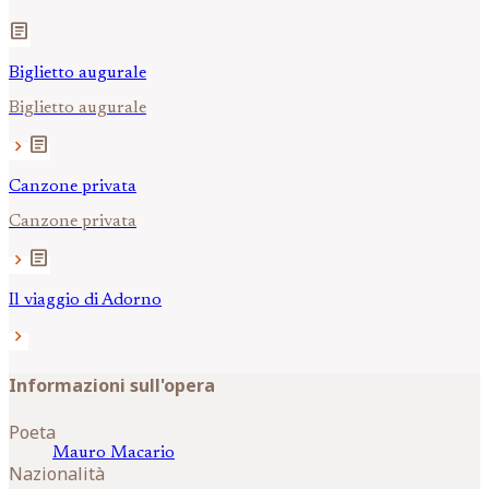
article
Biglietto augurale
Biglietto augurale
article
chevron_right
Canzone privata
Canzone privata
article
chevron_right
Il viaggio di Adorno
chevron_right
Informazioni sull'opera
Poeta
Mauro
Macario
Nazionalità