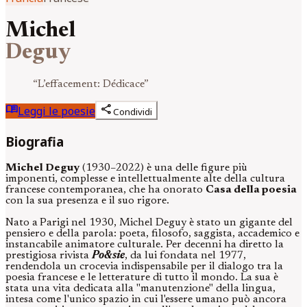
Michel
Deguy
“
L’effacement: Dédicace
”
menu_book
share
Leggi le poesie
Condividi
Biografia
Michel Deguy
(1930–2022) è una delle figure più
imponenti, complesse e intellettualmente alte della cultura
francese contemporanea, che ha onorato
Casa della poesia
con la sua presenza e il suo rigore.
Nato a
Parigi nel 1930, Michel Deguy è stato un gigante del
pensiero e della parola: poeta, filosofo, saggista, accademico e
instancabile animatore culturale. Per decenni ha diretto la
prestigiosa rivista
Po&sie
, da lui fondata nel 1977,
rendendola un crocevia indispensabile per il dialogo tra la
poesia francese e le letterature di tutto il mondo. La sua è
stata una vita dedicata alla "manutenzione" della lingua,
intesa come l'unico spazio in cui l'essere umano può ancora