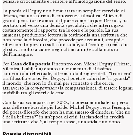
pensare criticamente e resistere all'omologazione del senso.
La poesia di Deguy non è mai stata un semplice esercizio di
lirismo, ma una forma di conoscenza filosofica. Allievo di
grandi pensatori e amico di figure come Jacques Derrida, ha
portato nel verso una densità speculativa che interrogava
costantemente il rapporto tra le cose e le parole. La sua
immensa produzione letteraria testimonia una scrittura che
non teme la difficoltà, che procede per accumuli, strappi e
riflessioni folgoranti sulla finitudine, sull'ecologia (tema che
gli stava molto a cuore negli ultimi anni) e sulla natura
dell'immagine.
Per
Casa della poesia
l'incontro con Michel Deguy (Trieste,
Vilenica, Ljubljana) è stato un momento di altissimo
confronto intellettuale, affermando il rigore della "frontiera"
tra filosofia e arte. Per Deguy, il poeta è colui che "ri-guarda"
il mondo, che non lo dà mai per scontato e che cerca,
attraverso la
com-paraison
(la comparazione), di tessere legami
invisibili tra gli esseri e le cose.
Con la sua scomparsa nel 2022, la poesia mondiale ha perso
una delle sue bussole più lucide. Michel Deguy resta l'esempio
del poeta-filosofo che non ha mai smesso di chiedersi "che ne
è della bellezza?" in un'epoca di crisi, lasciandoci in eredità
una scrittura che è, al tempo stesso, una sfida e un dono.
Poesie disponibili