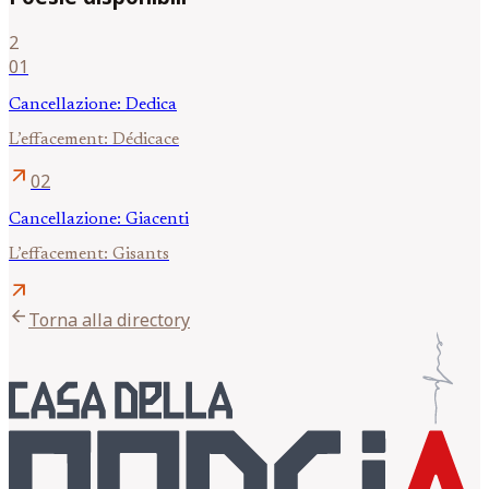
2
01
Cancellazione: Dedica
L’effacement: Dédicace
arrow_outward
02
Cancellazione: Giacenti
L’effacement: Gisants
arrow_outward
arrow_back
Torna alla directory