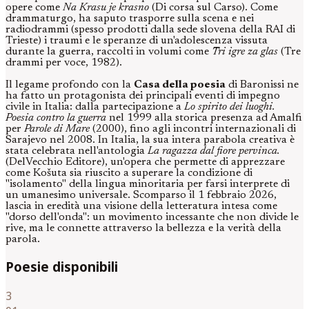
opere come
Na Krasu je krasno
(Di corsa sul Carso). Come
drammaturgo, ha saputo trasporre sulla scena e nei
radiodrammi (spesso prodotti dalla sede slovena della RAI di
Trieste) i traumi e le speranze di un'adolescenza vissuta
durante la guerra, raccolti in volumi come
Tri igre za glas
(Tre
drammi per voce, 1982).
Il legame profondo con la
Casa della poesia
di Baronissi ne
ha fatto un protagonista dei principali eventi di impegno
civile in Italia: dalla partecipazione a
Lo spirito dei luoghi.
Poesia contro la guerra
nel 1999 alla storica presenza ad Amalfi
per
Parole di Mare
(2000), fino agli incontri internazionali di
Sarajevo nel 2008. In Italia, la sua intera parabola creativa è
stata celebrata nell'antologia
La ragazza dal fiore pervinca.
(DelVecchio Editore), un'opera che permette di apprezzare
come Košuta sia riuscito a superare la condizione di
"isolamento" della lingua minoritaria per farsi interprete di
un umanesimo universale. Scomparso il 1 febbraio 2026,
lascia in eredità una visione della letteratura intesa come
"dorso dell'onda": un movimento incessante che non divide le
rive, ma le connette attraverso la bellezza e la verità della
parola.
Poesie disponibili
3