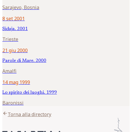
Sarajevo, Bosnia
8 set 2001
Sidaja. 2001
Trieste
21 giu 2000
Parole di Mare. 2000
Amalfi
14 mag 1999
Lo spirito dei luoghi. 1999
Baronissi
arrow_back
Torna alla directory