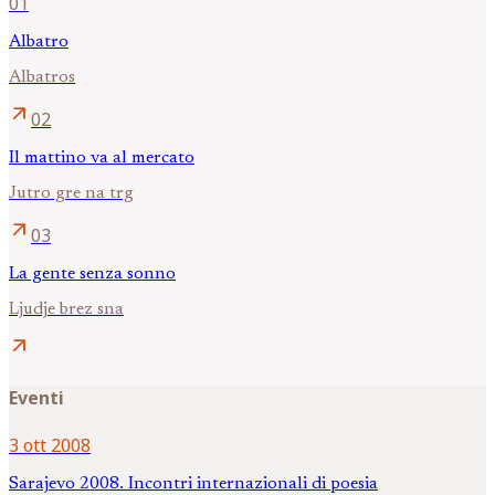
01
Albatro
Albatros
arrow_outward
02
Il mattino va al mercato
Jutro gre na trg
arrow_outward
03
La gente senza sonno
Ljudje brez sna
arrow_outward
Eventi
3 ott 2008
Sarajevo 2008. Incontri internazionali di poesia