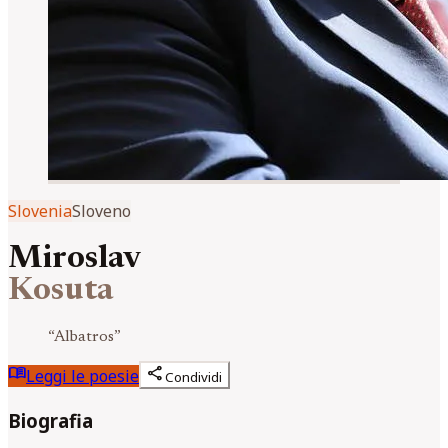
Slovenia
Sloveno
Miroslav
Kosuta
“
Albatros
”
menu_book
share
Leggi le poesie
Condividi
Biografia