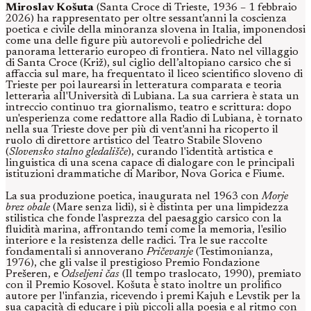
Miroslav Košuta
(Santa Croce di Trieste, 1936 – 1 febbraio
2026) ha rappresentato per oltre sessant'anni la coscienza
poetica e civile della minoranza slovena in Italia, imponendosi
come una delle figure più autorevoli e poliedriche del
panorama letterario europeo di frontiera. Nato nel villaggio
di Santa Croce (Križ), sul ciglio dell’altopiano carsico che si
affaccia sul mare, ha frequentato il liceo scientifico sloveno di
Trieste per poi laurearsi in letteratura comparata e teoria
letteraria all'Università di Lubiana. La sua carriera è stata un
intreccio continuo tra giornalismo, teatro e scrittura: dopo
un'esperienza come redattore alla Radio di Lubiana, è tornato
nella sua Trieste dove per più di vent'anni ha ricoperto il
ruolo di direttore artistico del Teatro Stabile Sloveno
(
Slovensko stalno gledališče
), curando l'identità artistica e
linguistica di una scena capace di dialogare con le principali
istituzioni drammatiche di Maribor, Nova Gorica e Fiume.
La sua produzione poetica, inaugurata nel 1963 con
Morje
brez obale
(Mare senza lidi), si è distinta per una limpidezza
stilistica che fonde l'asprezza del paesaggio carsico con la
fluidità marina, affrontando temi come la memoria, l'esilio
interiore e la resistenza delle radici. Tra le sue raccolte
fondamentali si annoverano
Pričevanje
(Testimonianza,
1976), che gli valse il prestigioso Premio Fondazione
Prešeren, e
Odseljeni čas
(Il tempo traslocato, 1990), premiato
con il Premio Kosovel. Košuta è stato inoltre un prolifico
autore per l'infanzia, ricevendo i premi Kajuh e Levstik per la
sua capacità di educare i più piccoli alla poesia e al ritmo con