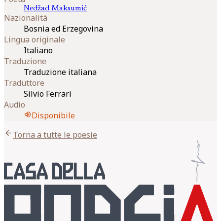
Nedžad
Maksumić
Nazionalità
Bosnia ed Erzegovina
Lingua originale
Italiano
Traduzione
Traduzione italiana
Traduttore
Silvio Ferrari
Audio
volume_up
Disponibile
arrow_back
Torna a tutte le poesie