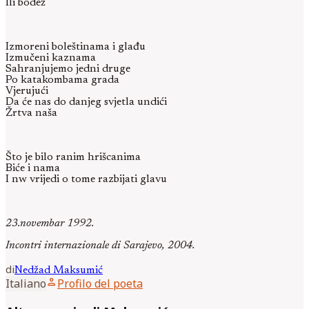
Ili bodež
Izmoreni boleštinama i glađu
Izmučeni kaznama
Sahranjujemo jedni druge
Po katakombama grada
Vjerujući
Da će nas do danjeg svjetla undići
Žrtva naša
Što je bilo ranim hrišcanima
Biće i nama
I nw vrijedi o tome razbijati glavu
23.novembar 1992.
Incontri internazionale di Sarajevo, 2004.
di
Nedžad
Maksumić
person
Italiano
Profilo del poeta