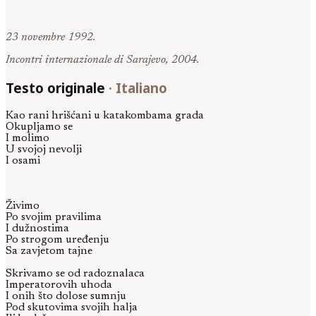
23 novembre 1992.
Incontri internazionale di Sarajevo, 2004.
Testo originale
·
Italiano
Kao rani hrišćani u katakombama grada
Okupljamo se
I molimo
U svojoj nevolji
I osami
Živimo
Po svojim pravilima
I dužnostima
Po strogom uređenju
Sa zavjetom tajne
Skrivamo se od radoznalaca
Imperatorovih uhoda
I onih što dolose sumnju
Pod skutovima svojih halja