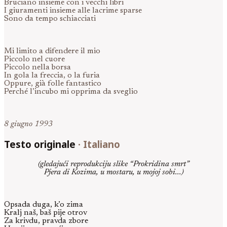
Bruciano insieme con i vecchi libri
I giuramenti insieme alle lacrime sparse
Sono da tempo schiacciati
Mi limito a difendere il mio
Piccolo nel cuore
Piccolo nella borsa
In gola la freccia, o la furia
Oppure, già folle fantastico
Perché l’incubo mi opprima da sveglio
8 giugno 1993
Testo originale
·
Italiano
(gledajući reprodukciju slike “Prokridina smrt”
Pjera di Kozima, u mostaru, u mojoj sobi...)
Opsada duga, k’o zima
Kralj naš, baš pije otrov
Za krivdu, pravda zbore