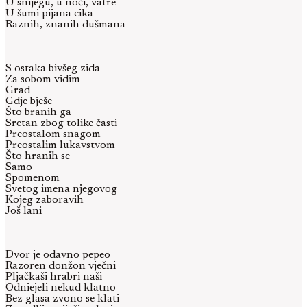
U snijegu, u noći, vatre
U šumi pijana cika
Raznih, znanih dušmana
S ostaka bivšeg zida
Za sobom vidim
Grad
Gdje bješe
Što branih ga
Sretan zbog tolike časti
Preostalom snagom
Preostalim lukavstvom
Što hranih se
Samo
Spomenom
Svetog imena njegovog
Kojeg zaboravih
Još lani
Dvor je odavno pepeo
Razoren donžon vječni
Pljačkaši hrabri naši
Odniejeli nekud klatno
Bez glasa zvono se klati