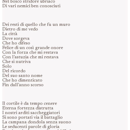
Nel bosco stridore ubriaco
Di vari nemici ben conosciuti
Dei resti di quello che fu un muro
Dietro di me vedo
La città
Dove sorgeva
Che ho difeso
Felice di un così grande onore
Con la forza che mi restava
Con l’astuzia che mi restava
Che si nutriva
Solo
Del ricordo
Del suo santo nome
Che ho dimenticato
Fin dall’anno scorso
Il cortile è da tempo cenere
Eterna fortezza distrutta
I nostri arditi saccheggiatori
Si sono portati via il battaglio
La campana dondola senza suono
Le seducenti parole di gloria