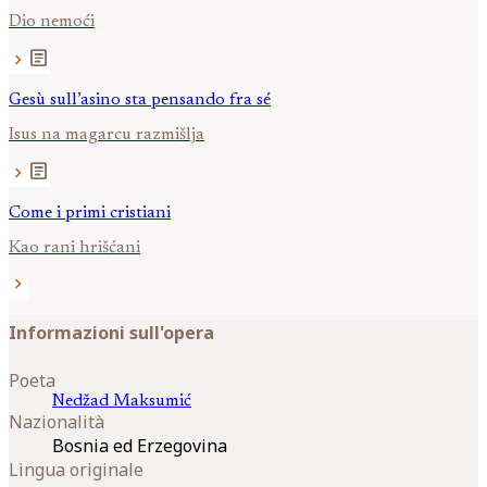
Dio nemoći
article
chevron_right
Gesù sull’asino sta pensando fra sé
Isus na magarcu razmišlja
article
chevron_right
Come i primi cristiani
Kao rani hrišćani
chevron_right
Informazioni sull'opera
Poeta
Nedžad
Maksumić
Nazionalità
Bosnia ed Erzegovina
Lingua originale