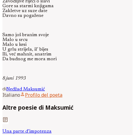
Zavodljive riječi o slavi
Gore sa starmi knjigama
Zakletve uz suze date
Davno su pogažene
Samo još branim svoje
Malo u srcu
Malo u kesi
U grlu strijela, il’ bijes
Ili, već mahnit, anatrim
Da budnog me mora mori
8.juni 1993
di
Nedžad
Maksumić
person
Italiano
Profilo del poeta
Altre poesie di Maksumić
article
Una parte d’impotenza