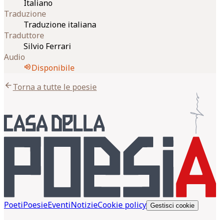
Italiano
Traduzione
Traduzione italiana
Traduttore
Silvio Ferrari
Audio
volume_up
Disponibile
arrow_back
Torna a tutte le poesie
Poeti
Poesie
Eventi
Notizie
Cookie policy
Gestisci cookie