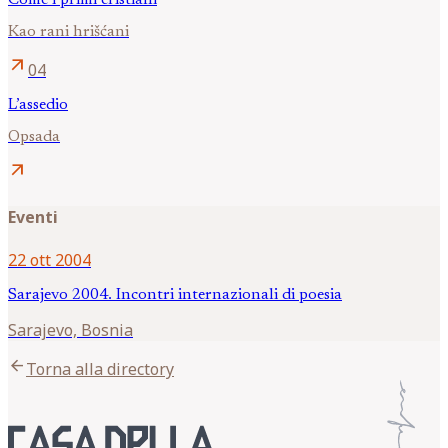
Kao rani hrišćani
arrow_outward
04
L’assedio
Opsada
arrow_outward
Eventi
22 ott 2004
Sarajevo 2004. Incontri internazionali di poesia
Sarajevo, Bosnia
arrow_back
Torna alla directory