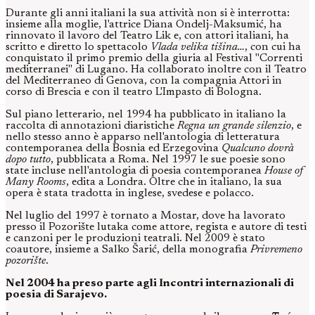
Durante gli anni italiani la sua attività non si è interrotta:
insieme alla moglie, l'attrice Diana Ondelj-Maksumić, ha
rinnovato il lavoro del Teatro Lik e, con attori italiani, ha
scritto e diretto lo spettacolo
Vlada velika tišina…
, con cui ha
conquistato il primo premio della giuria al Festival "Correnti
mediterranei" di Lugano. Ha collaborato inoltre con il Teatro
del Mediterraneo di Genova, con la compagnia Attori in
corso di Brescia e con il teatro L'Impasto di Bologna.
Sul piano letterario, nel 1994 ha pubblicato in italiano la
raccolta di annotazioni diaristiche
Regna un grande silenzio
, e
nello stesso anno è apparso nell'antologia di letteratura
contemporanea della Bosnia ed Erzegovina
Qualcuno dovrà
dopo tutto
, pubblicata a Roma. Nel 1997 le sue poesie sono
state incluse nell'antologia di poesia contemporanea
House of
Many Rooms
, edita a Londra. Oltre che in italiano, la sua
opera è stata tradotta in inglese, svedese e polacco.
Nel luglio del 1997 è tornato a Mostar, dove ha lavorato
presso il Pozorište lutaka come attore, regista e autore di testi
e canzoni per le produzioni teatrali. Nel 2009 è stato
coautore, insieme a Salko Šarić, della monografia
Privremeno
pozorište
.
Nel 2004 ha preso parte agli Incontri internazionali di
poesia di Sarajevo.