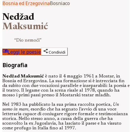
Bosnia ed Erzegovina
Bosniaco
Nedžad
Maksumić
“
Dio nemoći
”
menu_book
share
Leggi le poesie
Condividi
Biografia
Nedžad Maksumić
è nato il 4 maggio 1961 a Mostar, in
Bosnia ed Erzegovina. La sua formazione si è intrecciata fin
da subito con due vocazioni parallele e inseparabili: la poesia e
il teatro. Il legame con la scena risale al 1978, quando ha
mosso i primi passi presso il Mostarski teatar mladih.
Nel 1983 ha pubblicato la sua prima raccolta poetica,
Un
uomo in mare
, esordio che ha segnato l'avvio di una voce
letteraria capace di coniugare rigore formale e testimonianza
storica. Nello stesso anno, a causa della guerra che ha
sconvolto la ex Jugoslavia, ha lasciato il paese e ha vissuto
come profugo in Italia fino al 1997.