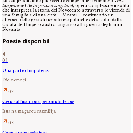
La sua produzione più recente comprende il romanzo
Treće
lice jednine
(
Terza persona singolare
), opera complessa e insolita
che interpreta la storia del Novecento attraverso le vicende di
una famiglia e di una città — Mostar — restituendo un
affresco delle grandi turbolenze politiche del secolo: dalla
caduta dell'Impero austro-ungarico alla guerra degli anni
Novanta.
Poesie disponibili
4
01
Una parte d’impotenza
Dio nemoći
arrow_outward
02
Gesù sull’asino sta pensando fra sé
Isus na magarcu razmišlja
arrow_outward
03
Come i primi cristiani