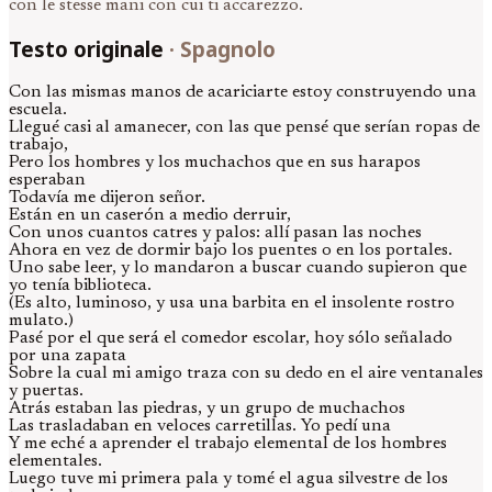
con le stesse mani con cui ti accarezzo.
Testo originale
·
Spagnolo
Con las mismas manos de acariciarte estoy construyendo una
escuela.
Llegué casi al amanecer, con las que pensé que serían ropas de
trabajo,
Pero los hombres y los muchachos que en sus harapos
esperaban
Todavía me dijeron señor.
Están en un caserón a medio derruir,
Con unos cuantos catres y palos: allí pasan las noches
Ahora en vez de dormir bajo los puentes o en los portales.
Uno sabe leer, y lo mandaron a buscar cuando supieron que
yo tenía biblioteca.
(Es alto, luminoso, y usa una barbita en el insolente rostro
mulato.)
Pasé por el que será el comedor escolar, hoy sólo señalado
por una zapata
Sobre la cual mi amigo traza con su dedo en el aire ventanales
y puertas.
Atrás estaban las piedras, y un grupo de muchachos
Las trasladaban en veloces carretillas. Yo pedí una
Y me eché a aprender el trabajo elemental de los hombres
elementales.
Luego tuve mi primera pala y tomé el agua silvestre de los