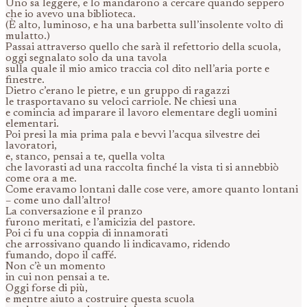
Uno sa leggere, e lo mandarono a cercare quando seppero
che io avevo una biblioteca.
(È alto, luminoso, e ha una barbetta sull’insolente volto di
mulatto.)
Passai attraverso quello che sarà il refettorio della scuola,
oggi segnalato solo da una tavola
sulla quale il mio amico traccia col dito nell’aria porte e
finestre.
Dietro c’erano le pietre, e un gruppo di ragazzi
le trasportavano su veloci carriole. Ne chiesi una
e comincia ad imparare il lavoro elementare degli uomini
elementari.
Poi presi la mia prima pala e bevvi l’acqua silvestre dei
lavoratori,
e, stanco, pensai a te, quella volta
che lavorasti ad una raccolta finché la vista ti si annebbiò
come ora a me.
Come eravamo lontani dalle cose vere, amore quanto lontani
– come uno dall’altro!
La conversazione e il pranzo
furono meritati, e l’amicizia del pastore.
Poi ci fu una coppia di innamorati
che arrossivano quando li indicavamo, ridendo
fumando, dopo il caffé.
Non c’è un momento
in cui non pensai a te.
Oggi forse di più,
e mentre aiuto a costruire questa scuola