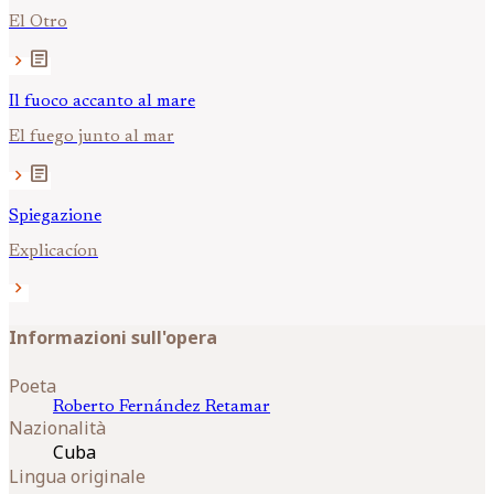
El Otro
article
chevron_right
Il fuoco accanto al mare
El fuego junto al mar
article
chevron_right
Spiegazione
Explicacíon
chevron_right
Informazioni sull'opera
Poeta
Roberto
Fernández Retamar
Nazionalità
Cuba
Lingua originale