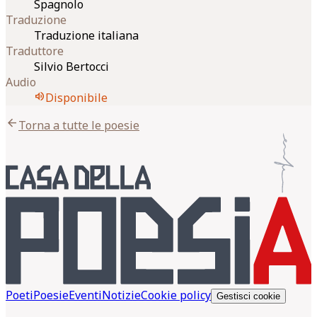
Spagnolo
Traduzione
Traduzione italiana
Traduttore
Silvio Bertocci
Audio
volume_up
Disponibile
arrow_back
Torna a tutte le poesie
Poeti
Poesie
Eventi
Notizie
Cookie policy
Gestisci cookie