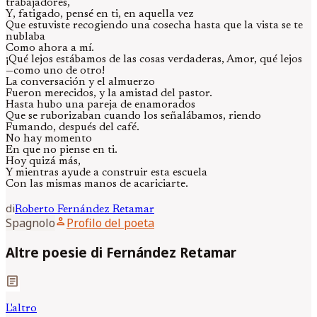
trabajadores,
Y, fatigado, pensé en ti, en aquella vez
Que estuviste recogiendo una cosecha hasta que la vista se te
nublaba
Como ahora a mí.
¡Qué lejos estábamos de las cosas verdaderas, Amor, qué lejos
—como uno de otro!
La conversación y el almuerzo
Fueron merecidos, y la amistad del pastor.
Hasta hubo una pareja de enamorados
Que se ruborizaban cuando los señalábamos, riendo
Fumando, después del café.
No hay momento
En que no piense en ti.
Hoy quizá más,
Y mientras ayude a construir esta escuela
Con las mismas manos de acariciarte.
di
Roberto
Fernández Retamar
person
Spagnolo
Profilo del poeta
Altre poesie di Fernández Retamar
article
L'altro