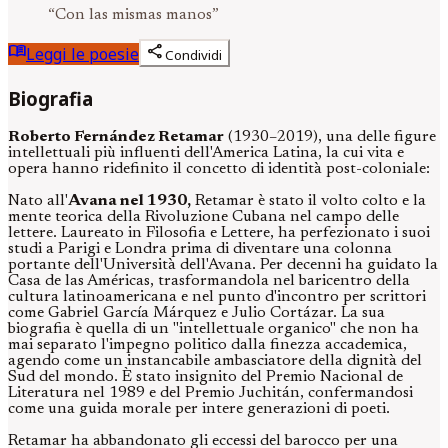
“
Con las mismas manos
”
menu_book
share
Leggi le poesie
Condividi
Biografia
Roberto Fernández Retamar
(1930–2019), una delle figure
intellettuali più influenti dell'America Latina, la cui vita e
opera hanno ridefinito il concetto di identità post-coloniale:
Nato all'
Avana nel 1930,
Retamar è stato il volto colto e la
mente teorica della Rivoluzione Cubana nel campo delle
lettere. Laureato in Filosofia e Lettere, ha perfezionato i suoi
studi a Parigi e Londra prima di diventare una colonna
portante dell'Università dell'Avana. Per decenni ha guidato la
Casa de las Américas, trasformandola nel baricentro della
cultura latinoamericana e nel punto d'incontro per scrittori
come Gabriel García Márquez e Julio Cortázar. La sua
biografia è quella di un "intellettuale organico" che non ha
mai separato l'impegno politico dalla finezza accademica,
agendo come un instancabile ambasciatore della dignità del
Sud del mondo. È stato insignito del Premio Nacional de
Literatura nel 1989 e del Premio Juchitán, confermandosi
come una guida morale per intere generazioni di poeti.
Retamar ha abbandonato gli eccessi del barocco per una