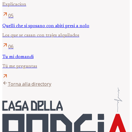
Explicacíon
arrow_outward
05
Quelli che si sposano con abiti presi a nolo
Los que se casan con trajes alquilados
arrow_outward
06
Tu mi domandi
Tú me preguntas
arrow_outward
arrow_back
Torna alla directory