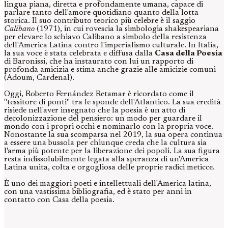
lingua piana, diretta e profondamente umana, capace di
parlare tanto dell'amore quotidiano quanto della lotta
storica. Il suo contributo teorico più celebre è il saggio
Calibano
(1971), in cui rovescia la simbologia shakespeariana
per elevare lo schiavo Calibano a simbolo della resistenza
dell'America Latina contro l'imperialismo culturale. In Italia,
la sua voce è stata celebrata e diffusa dalla
Casa della Poesia
di Baronissi, che ha instaurato con lui un rapporto di
profonda amicizia e stima anche grazie alle amicizie comuni
(Adoum, Cardenal).
Oggi, Roberto Fernández Retamar è ricordato come il
"tessitore di ponti" tra le sponde dell'Atlantico. La sua eredità
risiede nell'aver insegnato che la poesia è un atto di
decolonizzazione del pensiero: un modo per guardare il
mondo con i propri occhi e nominarlo con la propria voce.
Nonostante la sua scomparsa nel 2019, la sua opera continua
a essere una bussola per chiunque creda che la cultura sia
l'arma più potente per la liberazione dei popoli. La sua figura
resta indissolubilmente legata alla speranza di un'America
Latina unita, colta e orgogliosa delle proprie radici meticce.
È uno dei maggiori poeti e intellettuali dell'America latina,
con una vastissima bibliografia, ed è stato per anni in
contatto con Casa della poesia.