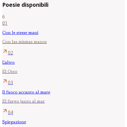
Poesie disponibili
6
01
Con le stesse mani
Con las mismas manos
arrow_outward
02
L'altro
El Otro
arrow_outward
03
Il fuoco accanto al mare
El fuego junto al mar
arrow_outward
04
Spiegazione